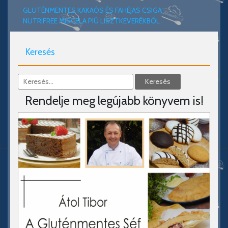
GLUTÉNMENTES KAKAÓS ÉS FAHÉJAS CSIGA
NUTRIFREE MISCELA PIÚ LISZTKEVERÉKBŐL
Keresés
Rendelje meg legújabb könyvem is!