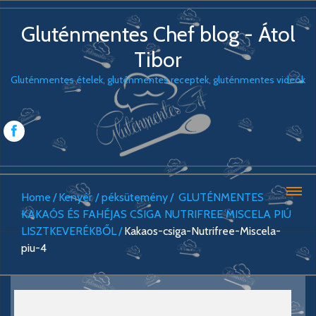
Gluténmentes Chef blog - Átol
Tibor
Gluténmentes ételek, gluténmentes receptek, gluténmentes videók
Home
Kenyér / péksütemény
GLUTÉNMENTES
KAKAÓS ÉS FAHÉJAS CSIGA NUTRIFREE MISCELA PIÚ
LISZTKEVERÉKBŐL
Kakaos-csiga-Nutrifree-Miscela-
piu-4