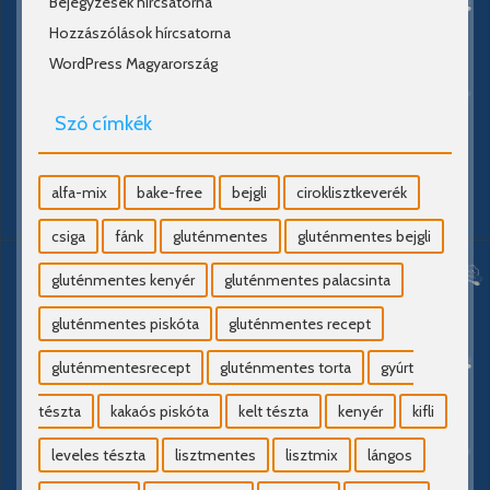
Bejegyzések hírcsatorna
Hozzászólások hírcsatorna
WordPress Magyarország
Szó címkék
alfa-mix
bake-free
bejgli
ciroklisztkeverék
csiga
fánk
gluténmentes
gluténmentes bejgli
gluténmentes kenyér
gluténmentes palacsinta
gluténmentes piskóta
gluténmentes recept
gluténmentesrecept
gluténmentes torta
gyúrt
tészta
kakaós piskóta
kelt tészta
kenyér
kifli
leveles tészta
lisztmentes
lisztmix
lángos