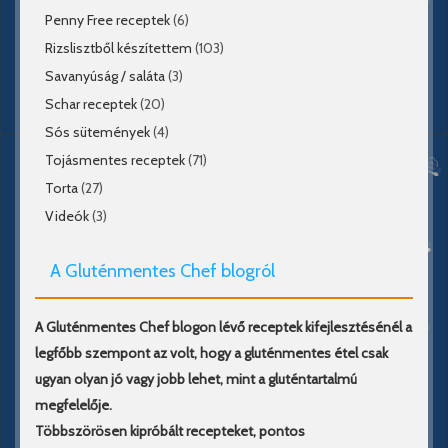
Penny Free receptek
(6)
Rizslisztből készítettem
(103)
Savanyúság / saláta
(3)
Schar receptek
(20)
Sós sütemények
(4)
Tojásmentes receptek
(71)
Torta
(27)
Videók
(3)
A Gluténmentes Chef blogról
A Gluténmentes Chef blogon lévő receptek kifejlesztésénél a
legfőbb szempont az volt, hogy a gluténmentes étel csak
ugyan olyan jó vagy jobb lehet, mint a gluténtartalmú
megfelelője.
Többszörösen kipróbált recepteket, pontos