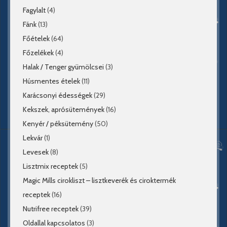
Fagylalt
(4)
Fánk
(13)
Főételek
(64)
Főzelékek
(4)
Halak / Tenger gyümölcsei
(3)
Húsmentes ételek
(11)
Karácsonyi édességek
(29)
Kekszek, aprósütemények
(16)
Kenyér / péksütemény
(50)
Lekvár
(1)
Levesek
(8)
Lisztmix receptek
(5)
Magic Mills cirokliszt – lisztkeverék és ciroktermék
receptek
(16)
Nutrifree receptek
(39)
Oldallal kapcsolatos
(3)