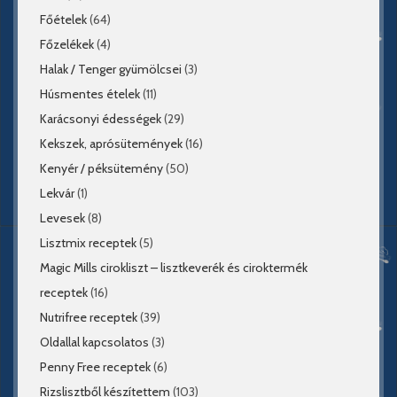
Főételek
(64)
Főzelékek
(4)
Halak / Tenger gyümölcsei
(3)
Húsmentes ételek
(11)
Karácsonyi édességek
(29)
Kekszek, aprósütemények
(16)
Kenyér / péksütemény
(50)
Lekvár
(1)
Levesek
(8)
Lisztmix receptek
(5)
Magic Mills cirokliszt – lisztkeverék és ciroktermék
receptek
(16)
Nutrifree receptek
(39)
Oldallal kapcsolatos
(3)
Penny Free receptek
(6)
Rizslisztből készítettem
(103)