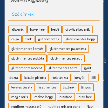
WordPress Magyarország
Szó címkék
alfa-mix
bake-free
bejgli
ciroklisztkeverék
csiga
fánk
gluténmentes
gluténmentes bejgli
gluténmentes kenyér
gluténmentes palacsinta
gluténmentes piskóta
gluténmentes recept
gluténmentesrecept
gluténmentes torta
gyúrt
tészta
kakaós piskóta
kelt tészta
kenyér
kifli
leveles tészta
lisztmentes
lisztmix
lángos
magic mills
mákos bejgli
nutrifree
nutri free
nutrifree miscela piú
nutrifree mix per pane
Nutri