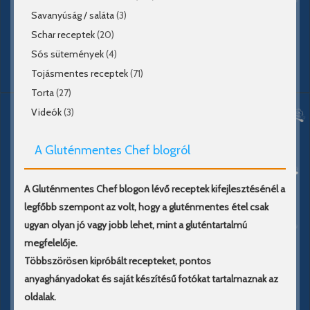
Savanyúság / saláta
(3)
Schar receptek
(20)
Sós sütemények
(4)
Tojásmentes receptek
(71)
Torta
(27)
Videók
(3)
A Gluténmentes Chef blogról
A Gluténmentes Chef blogon lévő receptek kifejlesztésénél a
legfőbb szempont az volt, hogy a gluténmentes étel csak
ugyan olyan jó vagy jobb lehet, mint a gluténtartalmú
megfelelője.
Többszörösen kipróbált recepteket, pontos
anyaghányadokat és saját készítésű fotókat tartalmaznak az
oldalak.