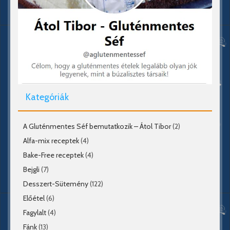
Kategóriák
A Gluténmentes Séf bemutatkozik – Átol Tibor
(2)
Alfa-mix receptek
(4)
Bake-Free receptek
(4)
Bejgli
(7)
Desszert-Sütemény
(122)
Előétel
(6)
Fagylalt
(4)
Fánk
(13)