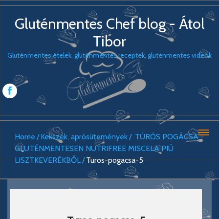
Gluténmentes Chef blog - Átol
Tibor
Gluténmentes ételek, gluténmentes receptek, gluténmentes videók
Home
Kekszek, aprósütemények
TÚRÓS POGÁCSA
GLUTÉNMENTESEN NUTRIFREE MISCELA PIÚ
LISZTKEVERÉKBŐL
Turos-pogacsa-5