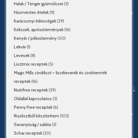
Halak / Tenger gyümölcsei
(3)
Húsmentes ételek
(11)
Karácsonyi édességek
(29)
Kekszek, aprósütemények
(16)
Kenyér / péksütemény
(50)
Lekvár
(1)
Levesek
(8)
Lisztmix receptek
(5)
Magic Mills cirokliszt – lisztkeverék és ciroktermék
receptek
(16)
Nutrifree receptek
(39)
Oldallal kapcsolatos
(3)
Penny Free receptek
(6)
Rizslisztből készítettem
(103)
Savanyúság / saláta
(3)
Schar receptek
(20)