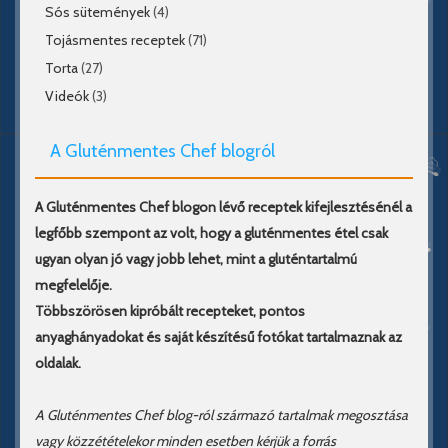
Sós sütemények
(4)
Tojásmentes receptek
(71)
Torta
(27)
Videók
(3)
A Gluténmentes Chef blogról
A Gluténmentes Chef blogon lévő receptek kifejlesztésénél a
legfőbb szempont az volt, hogy a gluténmentes étel csak
ugyan olyan jó vagy jobb lehet, mint a gluténtartalmú
megfelelője.
Többszörösen kipróbált recepteket, pontos
anyaghányadokat és saját készítésű fotókat tartalmaznak az
oldalak.
A Gluténmentes Chef blog-ról származó tartalmak megosztása
vagy közzétételekor minden esetben kérjük a forrás