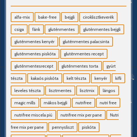
alfa-mix
bake-free
bejgli
ciroklisztkeverék
csiga
fánk
gluténmentes
gluténmentes bejgli
gluténmentes kenyér
gluténmentes palacsinta
gluténmentes piskóta
gluténmentes recept
gluténmentesrecept
gluténmentes torta
gyúrt
tészta
kakaós piskóta
kelt tészta
kenyér
kifli
leveles tészta
lisztmentes
lisztmix
lángos
magic mills
mákos bejgli
nutrifree
nutri free
nutrifree miscela piú
nutrifree mix per pane
Nutri
free mix per pane
pennysliszt
piskóta