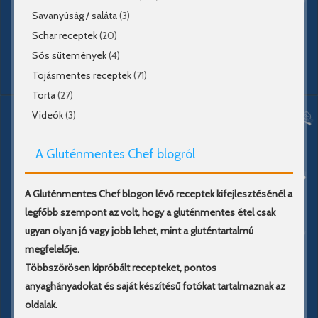
Savanyúság / saláta
(3)
Schar receptek
(20)
Sós sütemények
(4)
Tojásmentes receptek
(71)
Torta
(27)
Videók
(3)
A Gluténmentes Chef blogról
A Gluténmentes Chef blogon lévő receptek kifejlesztésénél a
legfőbb szempont az volt, hogy a gluténmentes étel csak
ugyan olyan jó vagy jobb lehet, mint a gluténtartalmú
megfelelője.
Többszörösen kipróbált recepteket, pontos
anyaghányadokat és saját készítésű fotókat tartalmaznak az
oldalak.