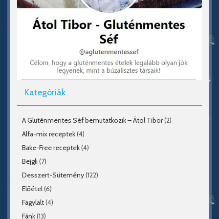
Kategóriák
A Gluténmentes Séf bemutatkozik – Átol Tibor
(2)
Alfa-mix receptek
(4)
Bake-Free receptek
(4)
Bejgli
(7)
Desszert-Sütemény
(122)
Előétel
(6)
Fagylalt
(4)
Fánk
(13)