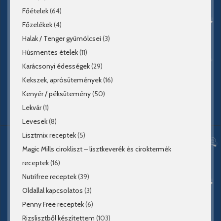
Főételek
(64)
Főzelékek
(4)
Halak / Tenger gyümölcsei
(3)
Húsmentes ételek
(11)
Karácsonyi édességek
(29)
Kekszek, aprósütemények
(16)
Kenyér / péksütemény
(50)
Lekvár
(1)
Levesek
(8)
Lisztmix receptek
(5)
Magic Mills cirokliszt – lisztkeverék és ciroktermék
receptek
(16)
Nutrifree receptek
(39)
Oldallal kapcsolatos
(3)
Penny Free receptek
(6)
Rizslisztből készítettem
(103)