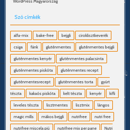
WordPress Magyarország
Szó címkék
alfa-mix
bake-free
bejgli
ciroklisztkeverék
csiga
fánk
gluténmentes
gluténmentes bejgli
gluténmentes kenyér
gluténmentes palacsinta
gluténmentes piskóta
gluténmentes recept
gluténmentesrecept
gluténmentes torta
gyúrt
tészta
kakaós piskóta
kelt tészta
kenyér
kifli
leveles tészta
lisztmentes
lisztmix
lángos
magic mills
mákos bejgli
nutrifree
nutri free
nutrifree miscela piú
nutrifree mix per pane
Nutri