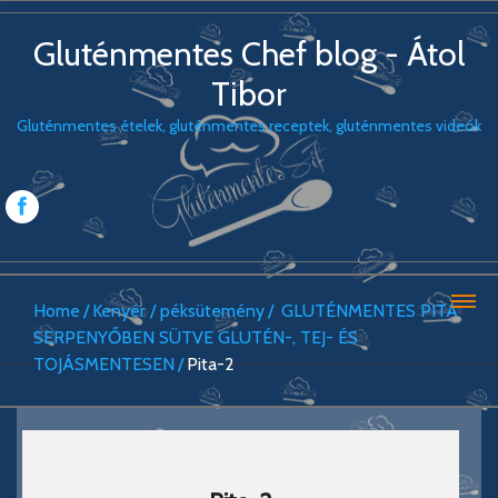
Gluténmentes Chef blog - Átol
Tibor
Gluténmentes ételek, gluténmentes receptek, gluténmentes videók
Home
Kenyér / péksütemény
GLUTÉNMENTES PITA
SERPENYŐBEN SÜTVE GLUTÉN-, TEJ- ÉS
TOJÁSMENTESEN
Pita-2