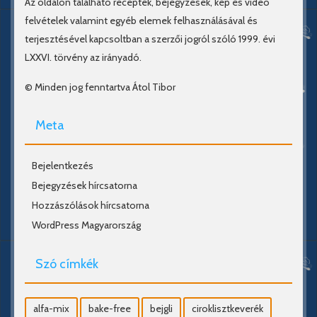
Az oldalon található receptek, bejegyzések, kép és videó
felvételek valamint egyéb elemek felhasználásával és
terjesztésével kapcsoltban a szerzői jogról szóló 1999. évi
LXXVI. törvény az irányadó.
© Minden jog fenntartva Átol Tibor
Meta
Bejelentkezés
Bejegyzések hírcsatorna
Hozzászólások hírcsatorna
WordPress Magyarország
Szó címkék
alfa-mix
bake-free
bejgli
ciroklisztkeverék