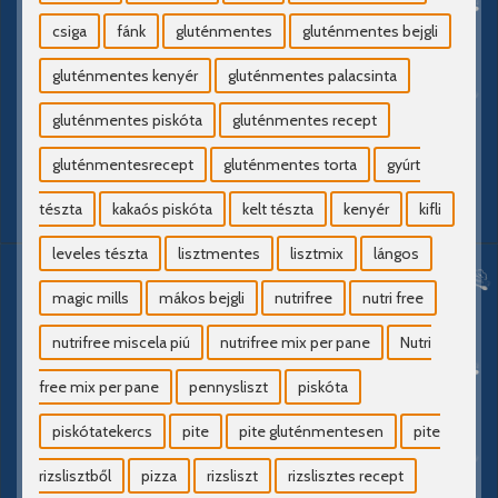
csiga
fánk
gluténmentes
gluténmentes bejgli
gluténmentes kenyér
gluténmentes palacsinta
gluténmentes piskóta
gluténmentes recept
gluténmentesrecept
gluténmentes torta
gyúrt
tészta
kakaós piskóta
kelt tészta
kenyér
kifli
leveles tészta
lisztmentes
lisztmix
lángos
magic mills
mákos bejgli
nutrifree
nutri free
nutrifree miscela piú
nutrifree mix per pane
Nutri
free mix per pane
pennysliszt
piskóta
piskótatekercs
pite
pite gluténmentesen
pite
rizslisztből
pizza
rizsliszt
rizslisztes recept