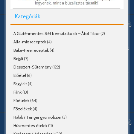
Kategóriák
A Gluténmentes Séf bemutatkozik – Átol Tibor
(2)
Alfa-mix receptek
(4)
Bake-Free receptek
(4)
Bejgli
(7)
Desszert-Sütemény
(122)
Előétel
(6)
Fagylalt
(4)
Fánk
(13)
Főételek
(64)
Főzelékek
(4)
Halak / Tenger gyümölcsei
(3)
Húsmentes ételek
(11)
Karácsonyi édességek
(29)