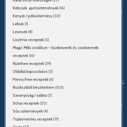
Kekszek, aprósütemények
(16)
Kenyér / péksütemény
(50)
Lekvár
(1)
Levesek
(8)
Lisztmix receptek
(5)
Magic Mills cirokliszt – lisztkeverék és ciroktermék
receptek
(16)
Nutrifree receptek
(39)
Oldallal kapcsolatos
(3)
Penny Free receptek
(6)
Rizslisztből készítettem
(103)
Savanyúság / saláta
(3)
Schar receptek
(20)
Sós sütemények
(4)
Tojásmentes receptek
(71)
Torta
(27)