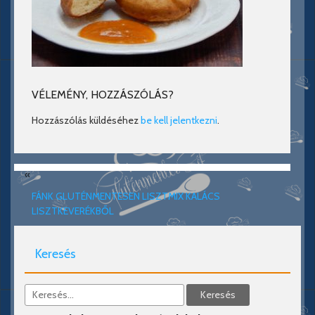
VÉLEMÉNY, HOZZÁSZÓLÁS?
Hozzászólás küldéséhez
be kell jelentkezni
.
«
FÁNK GLUTÉNMENTESEN LISZTMIX KALÁCS
LISZTKEVERÉKBŐL
Keresés