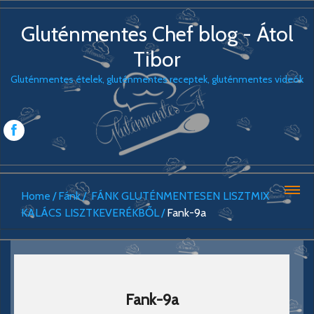
Gluténmentes Chef blog - Átol
Tibor
Gluténmentes ételek, gluténmentes receptek, gluténmentes videók
Home
Fánk
FÁNK GLUTÉNMENTESEN LISZTMIX
KALÁCS LISZTKEVERÉKBŐL
Fank-9a
Fank-9a