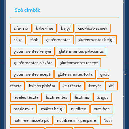
Szó címkék
alfa-mix
bake-free
bejgli
ciroklisztkeverék
csiga
fánk
gluténmentes
gluténmentes bejgli
gluténmentes kenyér
gluténmentes palacsinta
gluténmentes piskóta
gluténmentes recept
gluténmentesrecept
gluténmentes torta
gyúrt
tészta
kakaós piskóta
kelt tészta
kenyér
kifli
leveles tészta
lisztmentes
lisztmix
lángos
magic mills
mákos bejgli
nutrifree
nutri free
nutrifree miscela piú
nutrifree mix per pane
Nutri