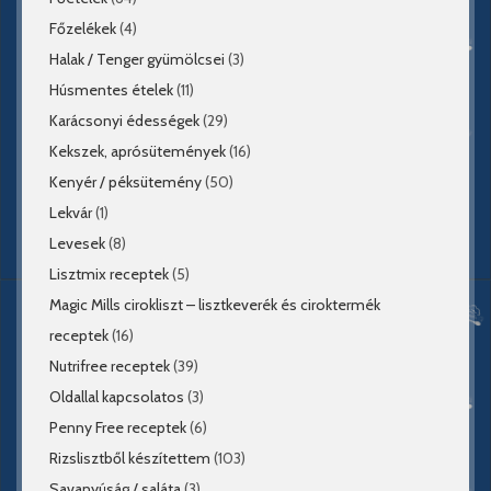
Főzelékek
(4)
Halak / Tenger gyümölcsei
(3)
Húsmentes ételek
(11)
Karácsonyi édességek
(29)
Kekszek, aprósütemények
(16)
Kenyér / péksütemény
(50)
Lekvár
(1)
Levesek
(8)
Lisztmix receptek
(5)
Magic Mills cirokliszt – lisztkeverék és ciroktermék
receptek
(16)
Nutrifree receptek
(39)
Oldallal kapcsolatos
(3)
Penny Free receptek
(6)
Rizslisztből készítettem
(103)
Savanyúság / saláta
(3)