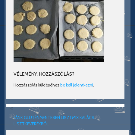
VÉLEMÉNY, HOZZÁSZÓLÁS?
Hozzászólás küldéséhez
be kell jelentkezni
.
«
FÁNK GLUTÉNMENTESEN LISZTMIX KALÁCS
LISZTKEVERÉKBŐL