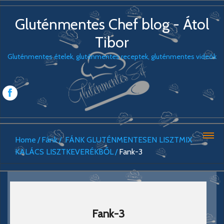
Gluténmentes Chef blog - Átol
Tibor
Gluténmentes ételek, gluténmentes receptek, gluténmentes videók
Home
Fánk
FÁNK GLUTÉNMENTESEN LISZTMIX
KALÁCS LISZTKEVERÉKBŐL
Fank-3
Fank-3