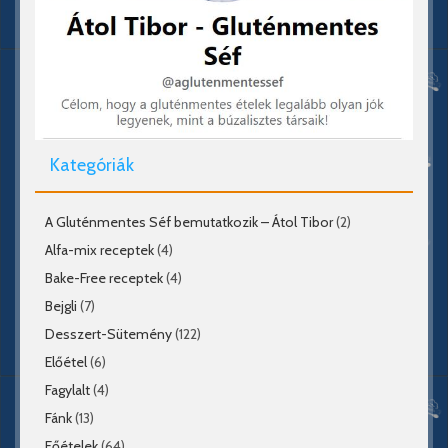
Kategóriák
A Gluténmentes Séf bemutatkozik – Átol Tibor
(2)
Alfa-mix receptek
(4)
Bake-Free receptek
(4)
Bejgli
(7)
Desszert-Sütemény
(122)
Előétel
(6)
Fagylalt
(4)
Fánk
(13)
Főételek
(64)