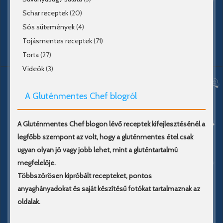
Schar receptek
(20)
Sós sütemények
(4)
Tojásmentes receptek
(71)
Torta
(27)
Videók
(3)
A Gluténmentes Chef blogról
A Gluténmentes Chef blogon lévő receptek kifejlesztésénél a
legfőbb szempont az volt, hogy a gluténmentes étel csak
ugyan olyan jó vagy jobb lehet, mint a gluténtartalmú
megfelelője.
Többszörösen kipróbált recepteket, pontos
anyaghányadokat és saját készítésű fotókat tartalmaznak az
oldalak.