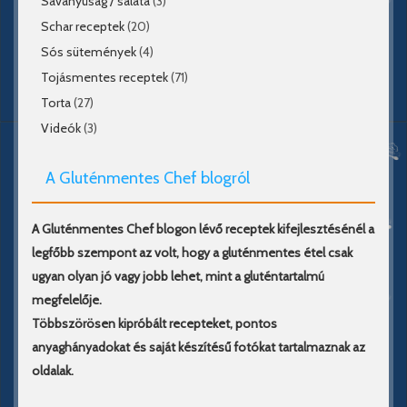
Savanyúság / saláta
(3)
Schar receptek
(20)
Sós sütemények
(4)
Tojásmentes receptek
(71)
Torta
(27)
Videók
(3)
A Gluténmentes Chef blogról
A Gluténmentes Chef blogon lévő receptek kifejlesztésénél a
legfőbb szempont az volt, hogy a gluténmentes étel csak
ugyan olyan jó vagy jobb lehet, mint a gluténtartalmú
megfelelője.
Többszörösen kipróbált recepteket, pontos
anyaghányadokat és saját készítésű fotókat tartalmaznak az
oldalak.