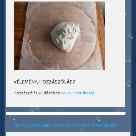
VÉLEMÉNY, HOZZÁSZÓLÁS?
Hozzászólás küldéséhez
be kell jelentkezni
.
«
PIZZA GLUTÉNMENTESEN LISZTMIX LISZTKEVERÉKBŐL