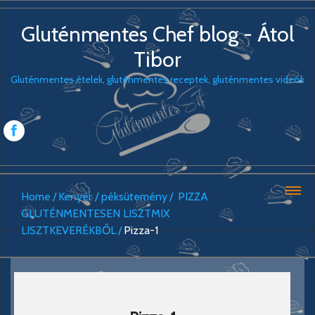
Gluténmentes Chef blog - Átol
Tibor
Gluténmentes ételek, gluténmentes receptek, gluténmentes videók
Home
Kenyér / péksütemény
PIZZA
GLUTÉNMENTESEN LISZTMIX
LISZTKEVERÉKBŐL
Pizza-1