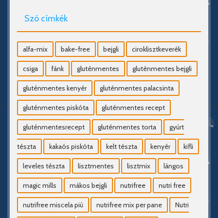
Szó címkék
alfa-mix
bake-free
bejgli
ciroklisztkeverék
csiga
fánk
gluténmentes
gluténmentes bejgli
gluténmentes kenyér
gluténmentes palacsinta
gluténmentes piskóta
gluténmentes recept
gluténmentesrecept
gluténmentes torta
gyúrt
tészta
kakaós piskóta
kelt tészta
kenyér
kifli
leveles tészta
lisztmentes
lisztmix
lángos
magic mills
mákos bejgli
nutrifree
nutri free
nutrifree miscela piú
nutrifree mix per pane
Nutri