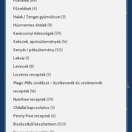
Főételek
(64)
Főzelékek
(4)
Halak / Tenger gyümölcsei
(3)
Húsmentes ételek
(11)
Karácsonyi édességek
(29)
Kekszek, aprósütemények
(16)
Kenyér / péksütemény
(50)
Lekvár
(1)
Levesek
(8)
Lisztmix receptek
(5)
Magic Mills cirokliszt – lisztkeverék és ciroktermék
receptek
(16)
Nutrifree receptek
(39)
Oldallal kapcsolatos
(3)
Penny Free receptek
(6)
Rizslisztből készítettem
(103)