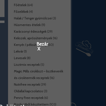
Főételek
(64)
Főzelékek
(4)
Halak / Tenger gyümölcsei
(3)
Húsmentes ételek
(11)
Karácsonyi édességek
(29)
Kekszek, aprósütemények
(16)
Bezár
Kenyér / péksütemény
(50)
X
Lekvár
(1)
Levesek
(8)
Lisztmix receptek
(5)
Magic Mills cirokliszt – lisztkeverék
és ciroktermék receptek
(16)
Nutrifree receptek
(39)
Oldallal kapcsolatos
(3)
Penny Free receptek
(6)
Rizslisztből készítettem
(103)