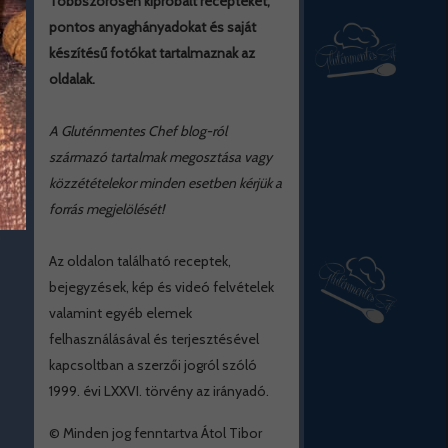
Többszörösen kipróbált recepteket,
pontos anyaghányadokat és saját
készítésű fotókat tartalmaznak az
oldalak.
A Gluténmentes Chef blog-ról
származó tartalmak megosztása vagy
közzétételekor minden esetben kérjük a
forrás megjelölését!
Az oldalon található receptek,
bejegyzések, kép és videó felvételek
valamint egyéb elemek
felhasználásával és terjesztésével
kapcsoltban a szerzői jogról szóló
1999. évi LXXVI. törvény az irányadó.
© Minden jog fenntartva Átol Tibor