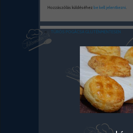
Hozzászólás küldéséhez
be kell jelentkezni
.
«
TÚRÓS POGÁCSA GLUTÉNMENTESEN