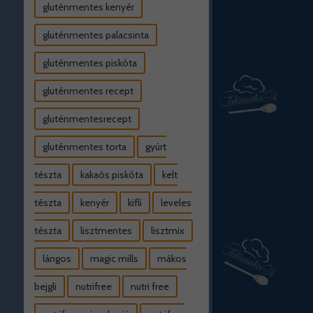
gluténmentes kenyér
gluténmentes palacsinta
gluténmentes piskóta
gluténmentes recept
gluténmentesrecept
gluténmentes torta
gyúrt
tészta
kakaós piskóta
kelt
tészta
kenyér
kifli
leveles
tészta
lisztmentes
lisztmix
lángos
magic mills
mákos
bejgli
nutrifree
nutri free