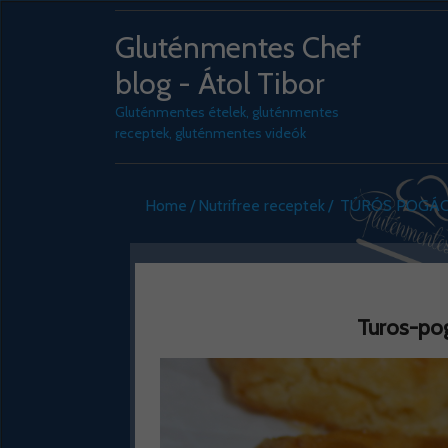
Gluténmentes Chef
blog - Átol Tibor
Gluténmentes ételek, gluténmentes
receptek, gluténmentes videók
Home
Nutrifree receptek
TÚRÓS POGÁC
Turos-po