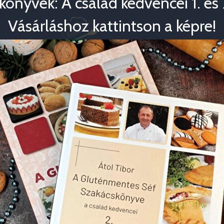
könyvek: A család kedvencei 1. és 2
Vásárláshoz kattintson a képre!