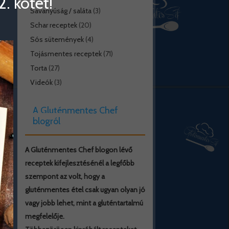
. kötet!
Savanyúság / saláta
(3)
Schar receptek
(20)
Sós sütemények
(4)
Tojásmentes receptek
(71)
Torta
(27)
Videók
(3)
A Gluténmentes Chef
blogról
A Gluténmentes Chef blogon lévő
receptek kifejlesztésénél a legfőbb
szempont az volt, hogy a
gluténmentes étel csak ugyan olyan jó
vagy jobb lehet, mint a gluténtartalmú
megfelelője.