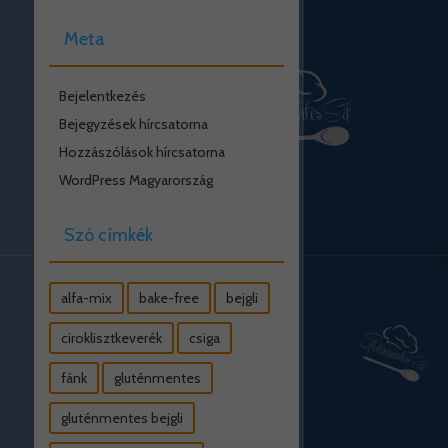
Meta
Bejelentkezés
Bejegyzések hírcsatorna
Hozzászólások hírcsatorna
WordPress Magyarország
Szó címkék
alfa-mix
bake-free
bejgli
ciroklisztkeverék
csiga
fánk
gluténmentes
gluténmentes bejgli