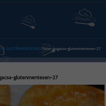
SA GLUTÉNMENTESEN
Turos-pogacsa-glutenmentesen-27
gacsa-glutenmentesen-27