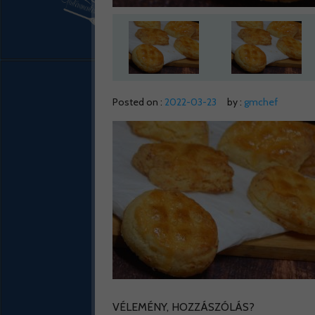
Posted on :
2022-03-23
by :
gmchef
VÉLEMÉNY, HOZZÁSZÓLÁS?