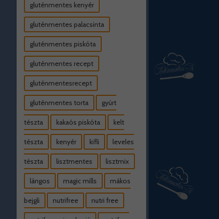
gluténmentes kenyér
gluténmentes palacsinta
gluténmentes piskóta
gluténmentes recept
gluténmentesrecept
gluténmentes torta
gyúrt
tészta
kakaós piskóta
kelt
tészta
kenyér
kifli
leveles
tészta
lisztmentes
lisztmix
lángos
magic mills
mákos
bejgli
nutrifree
nutri free