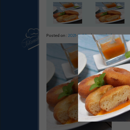
Posted on :
2021-11-03
by :
gmchef