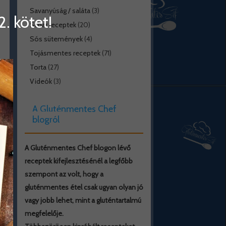
Savanyúság / saláta
(3)
. kötet!
Schar receptek
(20)
Sós sütemények
(4)
Tojásmentes receptek
(71)
Torta
(27)
Videók
(3)
A Gluténmentes Chef
blogról
A Gluténmentes Chef blogon lévő
receptek kifejlesztésénél a legfőbb
szempont az volt, hogy a
gluténmentes étel csak ugyan olyan jó
vagy jobb lehet, mint a gluténtartalmú
megfelelője.