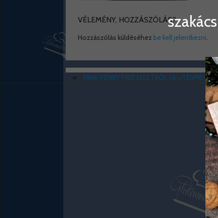
szakács
VÉLEMÉNY, HOZZÁSZÓLÁS?
Hozzászólás küldéséhez
be kell jelentkezni
.
«
FÁNK PENNY FREE LISZTBŐL GLUTÉNMENTE