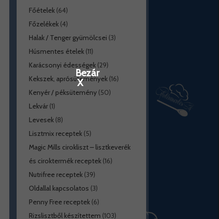
Főételek
(64)
Főzelékek
(4)
Halak / Tenger gyümölcsei
(3)
Húsmentes ételek
(11)
Karácsonyi édességek
(29)
Bezár
Kekszek, aprósütemények
(16)
X
Kenyér / péksütemény
(50)
Lekvár
(1)
Levesek
(8)
Lisztmix receptek
(5)
Magic Mills cirokliszt – lisztkeverék
és ciroktermék receptek
(16)
Nutrifree receptek
(39)
Oldallal kapcsolatos
(3)
Penny Free receptek
(6)
Rizslisztből készítettem
(103)