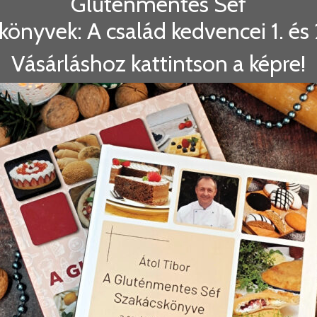
Gluténmentes Séf
könyvek: A család kedvencei 1. és 2
Vásárláshoz kattintson a képre!
SEN