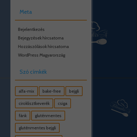
Meta
Bejelentkezés
Bejegyzések hírcsatorna
Hozzászólások hírcsatorna
WordPress Magyarország
Szó címkék
alfa-mix
bake-free
bejgli
ciroklisztkeverék
csiga
fánk
gluténmentes
gluténmentes bejgli