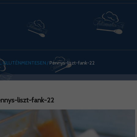
ŐL GLUTÉNMENTESEN
Pennys-liszt-fank-22
nnys-liszt-fank-22