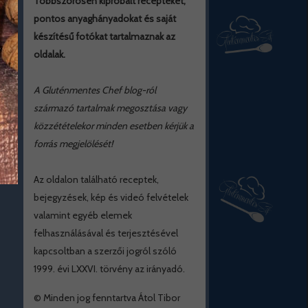
Többszörösen kipróbált recepteket,
pontos anyaghányadokat és saját
készítésű fotókat tartalmaznak az
oldalak.
A Gluténmentes Chef blog-ról
származó tartalmak megosztása vagy
közzétételekor minden esetben kérjük a
forrás megjelölését!
Az oldalon található receptek,
bejegyzések, kép és videó felvételek
valamint egyéb elemek
felhasználásával és terjesztésével
kapcsoltban a szerzői jogról szóló
1999. évi LXXVI. törvény az irányadó.
© Minden jog fenntartva Átol Tibor