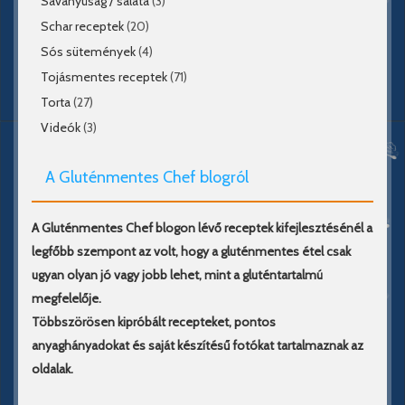
Savanyúság / saláta
(3)
Schar receptek
(20)
Sós sütemények
(4)
Tojásmentes receptek
(71)
Torta
(27)
Videók
(3)
A Gluténmentes Chef blogról
A Gluténmentes Chef blogon lévő receptek kifejlesztésénél a
legfőbb szempont az volt, hogy a gluténmentes étel csak
ugyan olyan jó vagy jobb lehet, mint a gluténtartalmú
megfelelője.
Többszörösen kipróbált recepteket, pontos
anyaghányadokat és saját készítésű fotókat tartalmaznak az
oldalak.