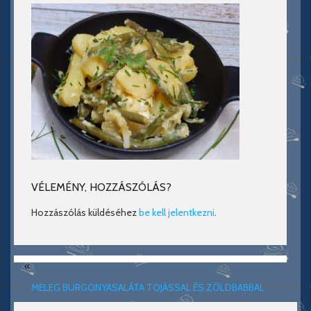
VÉLEMÉNY, HOZZÁSZÓLÁS?
Hozzászólás küldéséhez
be kell jelentkezni
.
«
MELEG BURGONYASALÁTA TOJÁSSAL ÉS ZÖLDBABBAL