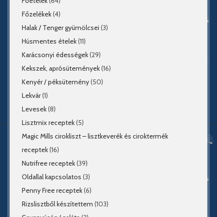
Főételek
(64)
Főzelékek
(4)
Halak / Tenger gyümölcsei
(3)
Húsmentes ételek
(11)
Karácsonyi édességek
(29)
Kekszek, aprósütemények
(16)
Kenyér / péksütemény
(50)
Lekvár
(1)
Levesek
(8)
Lisztmix receptek
(5)
Magic Mills cirokliszt – lisztkeverék és ciroktermék
receptek
(16)
Nutrifree receptek
(39)
Oldallal kapcsolatos
(3)
Penny Free receptek
(6)
Rizslisztből készítettem
(103)