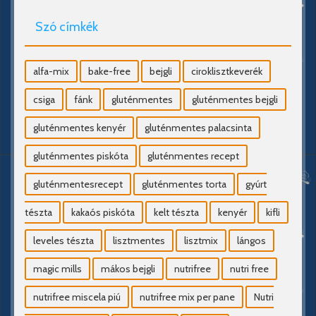
Szó címkék
alfa-mix
bake-free
bejgli
ciroklisztkeverék
csiga
fánk
gluténmentes
gluténmentes bejgli
gluténmentes kenyér
gluténmentes palacsinta
gluténmentes piskóta
gluténmentes recept
gluténmentesrecept
gluténmentes torta
gyúrt
tészta
kakaós piskóta
kelt tészta
kenyér
kifli
leveles tészta
lisztmentes
lisztmix
lángos
magic mills
mákos bejgli
nutrifree
nutri free
nutrifree miscela piú
nutrifree mix per pane
Nutri