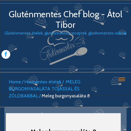
Gluténmentes Chef blog - Átol
Tibor
Gluténmentes ételek, gluténmentes receptek, gluténmentes videók
Home
Húsmentes ételek
MELEG
BURGONYASALÁTA TOJÁSSAL ÉS
ZÖLDBABBAL
Meleg burgonyasaláta 8