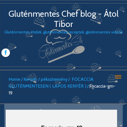
Gluténmentes Chef blog - Átol
Tibor
Gluténmentes ételek, gluténmentes receptek, gluténmentes videók
Home
Kenyér / péksütemény
FOCACCIA
GLUTÉNMENTESEN ( LAPOS KENYÉR )
Focaccia-gm-
19