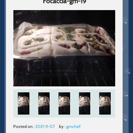
Focaccia-gm-19
Posted on :
2021-11-07
by :
gmchef