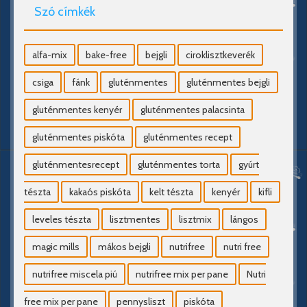
Szó címkék
alfa-mix
bake-free
bejgli
ciroklisztkeverék
csiga
fánk
gluténmentes
gluténmentes bejgli
gluténmentes kenyér
gluténmentes palacsinta
gluténmentes piskóta
gluténmentes recept
gluténmentesrecept
gluténmentes torta
gyúrt
tészta
kakaós piskóta
kelt tészta
kenyér
kifli
leveles tészta
lisztmentes
lisztmix
lángos
magic mills
mákos bejgli
nutrifree
nutri free
nutrifree miscela piú
nutrifree mix per pane
Nutri
free mix per pane
pennysliszt
piskóta