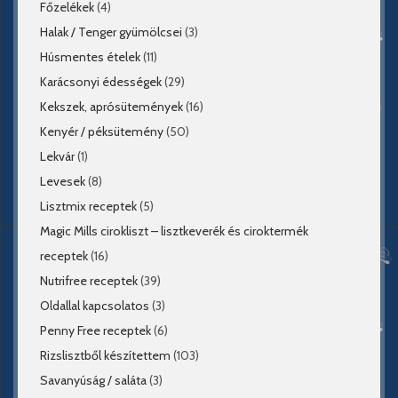
Főzelékek
(4)
Halak / Tenger gyümölcsei
(3)
Húsmentes ételek
(11)
Karácsonyi édességek
(29)
Kekszek, aprósütemények
(16)
Kenyér / péksütemény
(50)
Lekvár
(1)
Levesek
(8)
Lisztmix receptek
(5)
Magic Mills cirokliszt – lisztkeverék és ciroktermék
receptek
(16)
Nutrifree receptek
(39)
Oldallal kapcsolatos
(3)
Penny Free receptek
(6)
Rizslisztből készítettem
(103)
Savanyúság / saláta
(3)