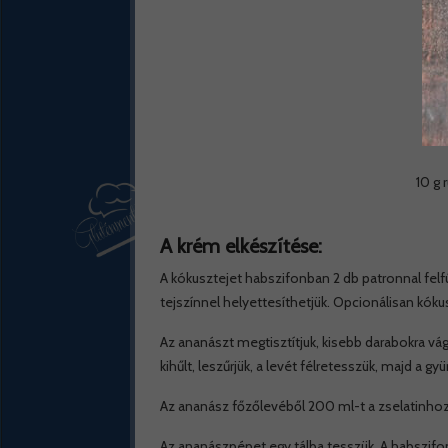
10 g 
A krém elkészítése:
A kókusztejet habszifonban 2 db patronnal felf
tejszínnel helyettesíthetjük. Opcionálisan kókus
Az ananászt megtisztítjuk, kisebb darabokra vágj
kihűlt, leszűrjük, a levét félretesszük, majd a g
Az ananász főzőlevéből 200 ml-t a zselatinhoz 
Az ananászpépet egy tálba tesszük. A habszifon