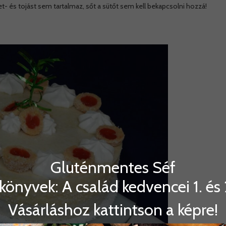
et- és tojást sem tartalmaz, sőt a sütőt sem kell bekapcsolni hozzá!
Gluténmentes Séf
könyvek: A család kedvencei 1. és 2
Vásárláshoz kattintson a képre!