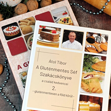
tortaalap hozzávalói:
450 ml kókusztej
100 g cukor
60 g keményítő
200 g kókuszreszelék
1 g citromhéj
1 g narancshéj
ényítővel. Ha besűrűsödött ( pudingnál sűrűbb, ragacsos-nyúlós massza
- és a narancs héját, majd alaposan elkeverjük. Lehúzzuk a tűzről és még
kihűlni.