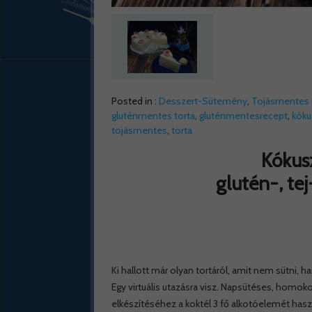
Posted in :
Desszert-Sütemény
,
Tojásmentes 
gluténmentes torta
,
gluténmentesrecept
,
kóku
tojásmentes
,
torta
Kókus
glutén-, tej
Ki hallott már olyan tortáról, amit nem sütni, ha
Egy virtuális utazásra️ visz. Napsütéses, homokos
elkészítéséhez a koktél 3 fő alkotóelemét has