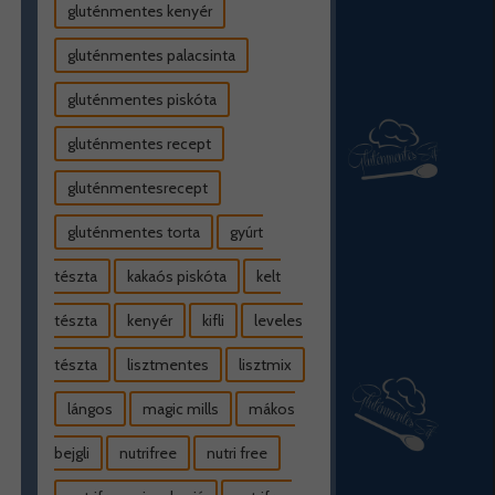
gluténmentes kenyér
gluténmentes palacsinta
gluténmentes piskóta
gluténmentes recept
gluténmentesrecept
gluténmentes torta
gyúrt
tészta
kakaós piskóta
kelt
tészta
kenyér
kifli
leveles
tészta
lisztmentes
lisztmix
lángos
magic mills
mákos
bejgli
nutrifree
nutri free