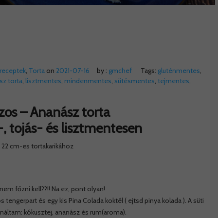
receptek
,
Torta
on
2021-07-16
by :
gmchef
Tags:
gluténmentes
,
sz torta
,
lisztmentes
,
mindenmentes
,
sütésmentes
,
tejmentes
,
zos – Ananász torta
-, tojás- és lisztmentesen
22 cm-es tortakarikához
nem főzni kell??!! Na ez, pont olyan!
 tengerpart és egy kis Pina Colada koktél ( ejtsd pinya kolada ). A süti
ználtam: kókusztej, ananász és rum(aroma).