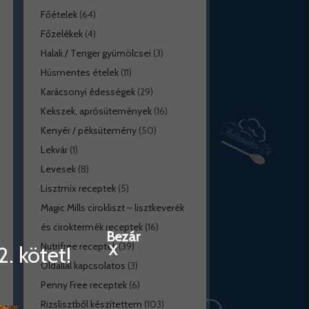
Főételek
(64)
Főzelékek
(4)
Halak / Tenger gyümölcsei
(3)
Húsmentes ételek
(11)
Karácsonyi édességek
(29)
Kekszek, aprósütemények
(16)
Kenyér / péksütemény
(50)
Lekvár
(1)
Levesek
(8)
Lisztmix receptek
(5)
Magic Mills cirokliszt – lisztkeverék
és ciroktermék receptek
(16)
Bezár
Nutrifree receptek
(39)
. kötet!
X
Oldallal kapcsolatos
(3)
Penny Free receptek
(6)
Rizslisztből készítettem
(103)