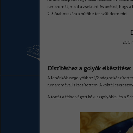
rumaromát, majd a zselatint és anélkül, hogy a 
2-3 órahosszára a hűtőbe tesszük dermedni.
D
200 m
Díszítéshez a golyók elkészítése:
A fehér kókuszgolyókhoz 1/2 adagot készítette
rumaromával is ízesítettem. A koktél csereszn
A tortát a félbe vágott kókuszgolyókkal és a Sc