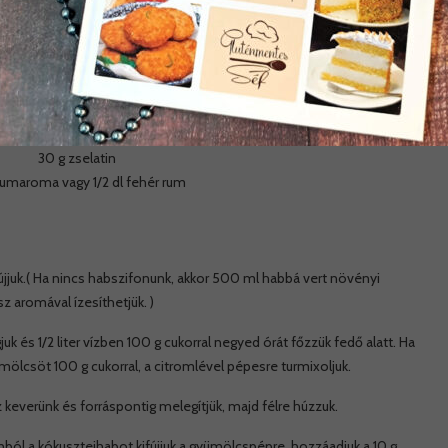
A krém hozzávalói:
1 kg friss ananász
450 ml konzerv kókusztej
100 + 100 g cukor
1 citrom leve
30 g zselatin
rumaroma vagy 1/2 dl fehér rum
újjuk.( Ha nincs habszifonunk, akkor 500 ml habbá vert növényi
z aromával ízesíthetjük. )
uk és 1/2 liter vízben 100 g cukorral negyed órát főzzük fedő alatt. Ha
yümölcsöt 100 g cukorral, a citromlével pépesre turmixoljuk.
keverünk és forráspontig melegítjük, majd félre húzzuk.
ból a kókusztejhabot kifújjuk a gyümölcspépre, hozzáadjuk a 10 g