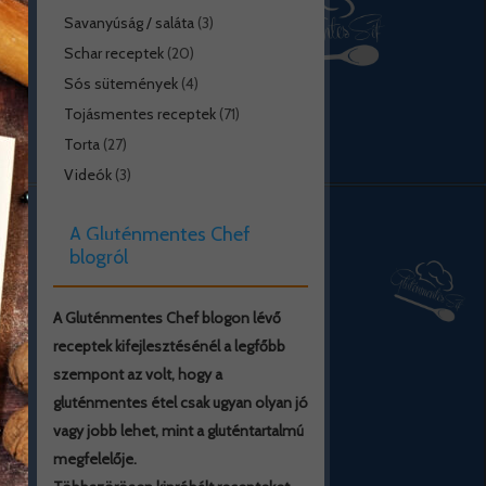
Savanyúság / saláta
(3)
Schar receptek
(20)
Sós sütemények
(4)
Tojásmentes receptek
(71)
Torta
(27)
Videók
(3)
A Gluténmentes Chef
blogról
A Gluténmentes Chef blogon lévő
receptek kifejlesztésénél a legfőbb
szempont az volt, hogy a
gluténmentes étel csak ugyan olyan jó
vagy jobb lehet, mint a gluténtartalmú
megfelelője.