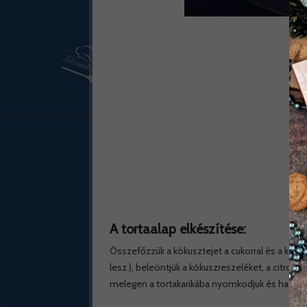
A 
A tortaalap elkészítése:
Összefőzzük a kókusztejet a cukorral és a kem
lesz ), beleöntjük a kókuszreszeléket, a citrom
melegen a tortakarikába nyomkodjuk és hagyjuk 