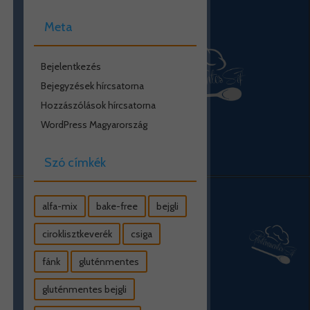
Meta
Bejelentkezés
Bejegyzések hírcsatorna
Hozzászólások hírcsatorna
WordPress Magyarország
Szó címkék
alfa-mix
bake-free
bejgli
ciroklisztkeverék
csiga
fánk
gluténmentes
gluténmentes bejgli