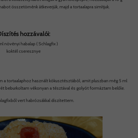
habot összetörnénk átkeverjük, majd a tortaalapra simítjuk.
íszítés hozzávalói:
l növényi habalap ( Schlagfix )
koktél cseresznye
m a tortaalaphoz használt kókusztésztából, amit pluszban még 5 ml
yét beburkoltam vékonyan a tésztával és golyót formáztam belőle.
hlagfixből vert habrózsákkal díszítettem.