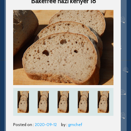
Bakefree hazi kenyer 18
Posted on :
2020-09-12
by :
gmchef