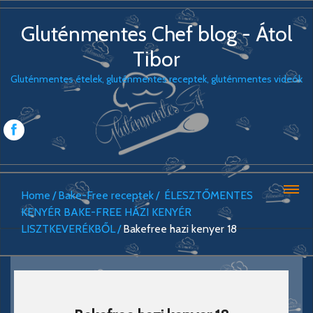
Gluténmentes Chef blog - Átol
Tibor
Gluténmentes ételek, gluténmentes receptek, gluténmentes videók
Home
Bake-Free receptek
ÉLESZTŐMENTES
KENYÉR BAKE-FREE HÁZI KENYÉR
LISZTKEVERÉKBŐL
Bakefree hazi kenyer 18