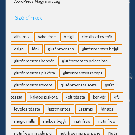
WordPress Magyarország
Szó címkék
alfa-mix
bake-free
bejgli
ciroklisztkeverék
csiga
fánk
gluténmentes
gluténmentes bejgli
gluténmentes kenyér
gluténmentes palacsinta
gluténmentes piskóta
gluténmentes recept
gluténmentesrecept
gluténmentes torta
gyúrt
tészta
kakaós piskóta
kelt tészta
kenyér
kifli
leveles tészta
lisztmentes
lisztmix
lángos
magic mills
mákos bejgli
nutrifree
nutri free
nutrifree miscela piú
nutrifree mix per pane
Nutri