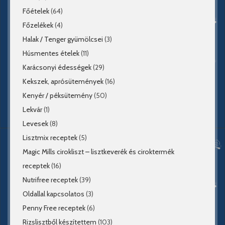
Főételek
(64)
Főzelékek
(4)
Halak / Tenger gyümölcsei
(3)
Húsmentes ételek
(11)
Karácsonyi édességek
(29)
Kekszek, aprósütemények
(16)
Kenyér / péksütemény
(50)
Lekvár
(1)
Levesek
(8)
Lisztmix receptek
(5)
Magic Mills cirokliszt – lisztkeverék és ciroktermék
receptek
(16)
Nutrifree receptek
(39)
Oldallal kapcsolatos
(3)
Penny Free receptek
(6)
Rizslisztből készítettem
(103)