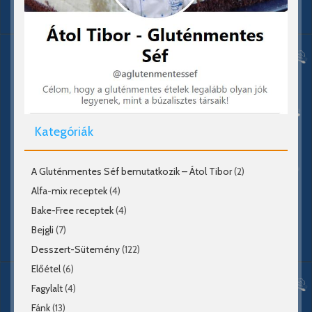
Kategóriák
A Gluténmentes Séf bemutatkozik – Átol Tibor
(2)
Alfa-mix receptek
(4)
Bake-Free receptek
(4)
Bejgli
(7)
Desszert-Sütemény
(122)
Előétel
(6)
Fagylalt
(4)
Fánk
(13)