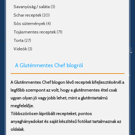
Savanyúság / saláta
(3)
Schar receptek
(20)
Sós sütemények
(4)
Tojásmentes receptek
(71)
Torta
(27)
Videók
(3)
A Gluténmentes Chef blogról
A Gluténmentes Chef blogon lévő receptek kifejlesztésénél a
legfőbb szempont az volt, hogy a gluténmentes étel csak
ugyan olyan jó vagy jobb lehet, mint a gluténtartalmú
megfelelője.
Többszörösen kipróbált recepteket, pontos
anyaghányadokat és saját készítésű fotókat tartalmaznak az
oldalak.