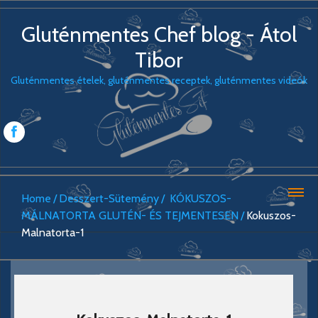
Gluténmentes Chef blog - Átol
Tibor
Gluténmentes ételek, gluténmentes receptek, gluténmentes videók
Home
Desszert-Sütemény
KÓKUSZOS-
MÁLNATORTA GLUTÉN- ÉS TEJMENTESEN
Kokuszos-
Malnatorta-1