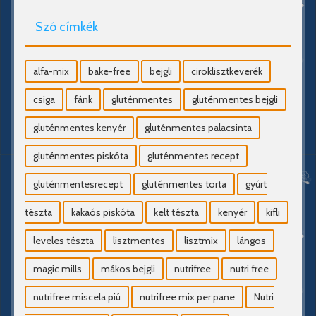
Szó címkék
alfa-mix
bake-free
bejgli
ciroklisztkeverék
csiga
fánk
gluténmentes
gluténmentes bejgli
gluténmentes kenyér
gluténmentes palacsinta
gluténmentes piskóta
gluténmentes recept
gluténmentesrecept
gluténmentes torta
gyúrt
tészta
kakaós piskóta
kelt tészta
kenyér
kifli
leveles tészta
lisztmentes
lisztmix
lángos
magic mills
mákos bejgli
nutrifree
nutri free
nutrifree miscela piú
nutrifree mix per pane
Nutri