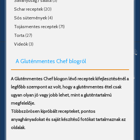
Savanyúság / saláta
(3)
Schar receptek
(20)
Sós sütemények
(4)
Tojásmentes receptek
(71)
Torta
(27)
Videók
(3)
A Gluténmentes Chef blogról
A Gluténmentes Chef blogon lévő receptek kifejlesztésénél a
legfőbb szempont az volt, hogy a gluténmentes étel csak
ugyan olyan jó vagy jobb lehet, mint a gluténtartalmú
megfelelője.
Többszörösen kipróbált recepteket, pontos
anyaghányadokat és saját készítésű fotókat tartalmaznak az
oldalak.