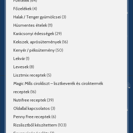
Főételek
(64)
Főzelékek
(4)
Halak / Tenger gyümölcsei
(3)
Húsmentes ételek
(11)
Karácsonyi édességek
(29)
Kekszek, aprósütemények
(16)
Kenyér / péksütemény
(50)
Lekvár
(1)
Levesek
(8)
Lisztmix receptek
(5)
Magic Mills cirokliszt – lisztkeverék és ciroktermék
receptek
(16)
Nutrifree receptek
(39)
Oldallal kapcsolatos
(3)
Penny Free receptek
(6)
Rizslisztből készítettem
(103)