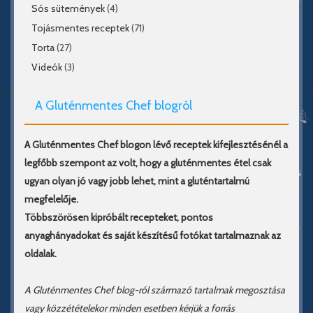
Sós sütemények
(4)
Tojásmentes receptek
(71)
Torta
(27)
Videók
(3)
A Gluténmentes Chef blogról
A Gluténmentes Chef blogon lévő receptek kifejlesztésénél a
legfőbb szempont az volt, hogy a gluténmentes étel csak
ugyan olyan jó vagy jobb lehet, mint a gluténtartalmú
megfelelője.
Többszörösen kipróbált recepteket, pontos
anyaghányadokat és saját készítésű fotókat tartalmaznak az
oldalak.
A Gluténmentes Chef blog-ról származó tartalmak megosztása
vagy közzétételekor minden esetben kérjük a forrás