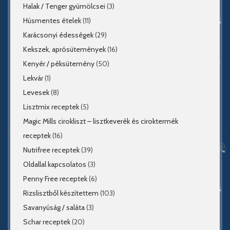
Halak / Tenger gyümölcsei
(3)
Húsmentes ételek
(11)
Karácsonyi édességek
(29)
Kekszek, aprósütemények
(16)
Kenyér / péksütemény
(50)
Lekvár
(1)
Levesek
(8)
Lisztmix receptek
(5)
Magic Mills cirokliszt – lisztkeverék és ciroktermék
receptek
(16)
Nutrifree receptek
(39)
Oldallal kapcsolatos
(3)
Penny Free receptek
(6)
Rizslisztből készítettem
(103)
Savanyúság / saláta
(3)
Schar receptek
(20)