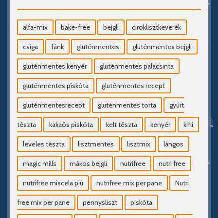
alfa-mix
bake-free
bejgli
ciroklisztkeverék
csiga
fánk
gluténmentes
gluténmentes bejgli
gluténmentes kenyér
gluténmentes palacsinta
gluténmentes piskóta
gluténmentes recept
gluténmentesrecept
gluténmentes torta
gyúrt
tészta
kakaós piskóta
kelt tészta
kenyér
kifli
leveles tészta
lisztmentes
lisztmix
lángos
magic mills
mákos bejgli
nutrifree
nutri free
nutrifree miscela piú
nutrifree mix per pane
Nutri
free mix per pane
pennysliszt
piskóta