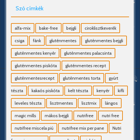
Szó címkék
alfa-mix
bake-free
bejgli
ciroklisztkeverék
csiga
fánk
gluténmentes
gluténmentes bejgli
gluténmentes kenyér
gluténmentes palacsinta
gluténmentes piskóta
gluténmentes recept
gluténmentesrecept
gluténmentes torta
gyúrt
tészta
kakaós piskóta
kelt tészta
kenyér
kifli
leveles tészta
lisztmentes
lisztmix
lángos
magic mills
mákos bejgli
nutrifree
nutri free
nutrifree miscela piú
nutrifree mix per pane
Nutri