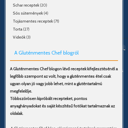
Schar receptek
(20)
Sós sütemények
(4)
Tojásmentes receptek
(71)
Torta
(27)
Videók
(3)
A Gluténmentes Chef blogról
A Gluténmentes Chef blogon lévő receptek kifejlesztésénél a
legfőbb szempont az volt, hogy a gluténmentes étel csak
ugyan olyan jó vagy jobb lehet, mint a gluténtartalmú
megfelelője.
Többszörösen kipróbált recepteket, pontos
anyaghányadokat és saját készítésű fotókat tartalmaznak az
oldalak.