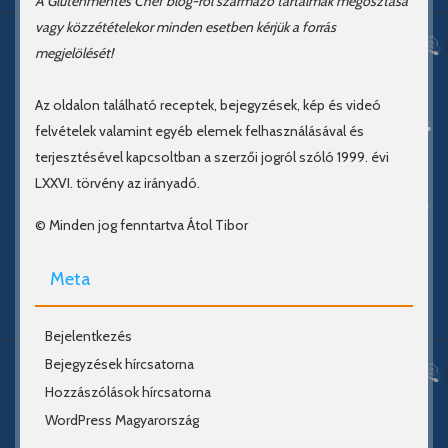
A Gluténmentes Chef blog-ról származó tartalmak megosztása
vagy közzétételekor minden esetben kérjük a forrás
megjelölését!
Az oldalon található receptek, bejegyzések, kép és videó
felvételek valamint egyéb elemek felhasználásával és
terjesztésével kapcsoltban a szerzői jogról szóló 1999. évi
LXXVI. törvény az irányadó.
© Minden jog fenntartva Átol Tibor
Meta
Bejelentkezés
Bejegyzések hírcsatorna
Hozzászólások hírcsatorna
WordPress Magyarország