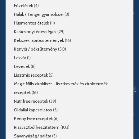
Főzelékek
(4)
Halak / Tenger gyümölcsei
(3)
Húsmentes ételek
(11)
Karácsonyi édességek
(29)
Kekszek, aprósütemények
(16)
Kenyér / péksütemény
(50)
Lekvár
(1)
Levesek
(8)
Lisztmix receptek
(5)
Magic Mills cirokliszt – lisztkeverék és ciroktermék
receptek
(16)
Nutrifree receptek
(39)
Oldallal kapcsolatos
(3)
Penny Free receptek
(6)
Rizslisztből készítettem
(103)
Savanyúság / saláta
(3)