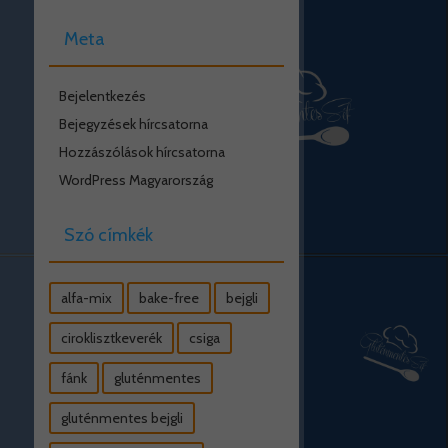
Meta
Bejelentkezés
Bejegyzések hírcsatorna
Hozzászólások hírcsatorna
WordPress Magyarország
Szó címkék
alfa-mix
bake-free
bejgli
ciroklisztkeverék
csiga
fánk
gluténmentes
gluténmentes bejgli