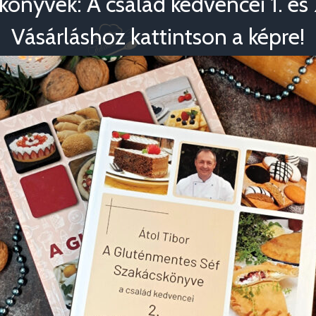
könyvek: A család kedvencei 1. és 2
Vásárláshoz kattintson a képre!