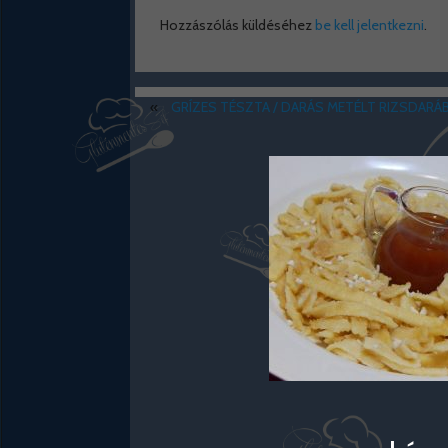
Hozzászólás küldéséhez
be kell jelentkezni
.
«
GRÍZES TÉSZTA / DARÁS METÉLT RIZSDARÁ