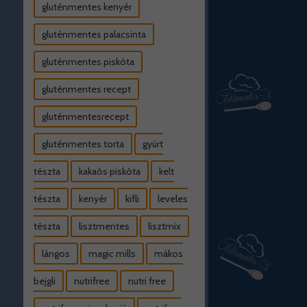
gluténmentes kenyér
gluténmentes palacsinta
gluténmentes piskóta
gluténmentes recept
gluténmentesrecept
gluténmentes torta
gyúrt
tészta
kakaós piskóta
kelt
tészta
kenyér
kifli
leveles
tészta
lisztmentes
lisztmix
lángos
magic mills
mákos
bejgli
nutrifree
nutri free