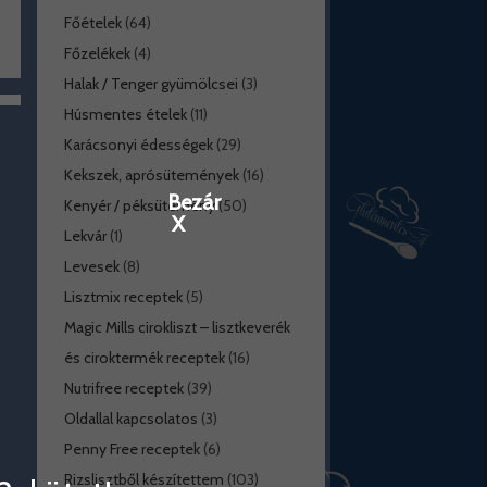
Főételek
(64)
Főzelékek
(4)
Halak / Tenger gyümölcsei
(3)
Húsmentes ételek
(11)
Karácsonyi édességek
(29)
Kekszek, aprósütemények
(16)
Bezár
Kenyér / péksütemény
(50)
X
Lekvár
(1)
Levesek
(8)
Lisztmix receptek
(5)
Magic Mills cirokliszt – lisztkeverék
és ciroktermék receptek
(16)
Nutrifree receptek
(39)
Oldallal kapcsolatos
(3)
Penny Free receptek
(6)
Rizslisztből készítettem
(103)