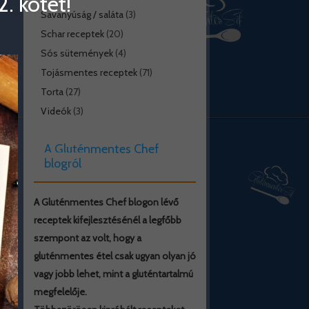
. kötet!
Savanyúság / saláta
(3)
Schar receptek
(20)
Sós sütemények
(4)
Tojásmentes receptek
(71)
Torta
(27)
Videók
(3)
A Gluténmentes Chef
blogról
A Gluténmentes Chef blogon lévő
receptek kifejlesztésénél a legfőbb
szempont az volt, hogy a
gluténmentes étel csak ugyan olyan jó
vagy jobb lehet, mint a gluténtartalmú
megfelelője.