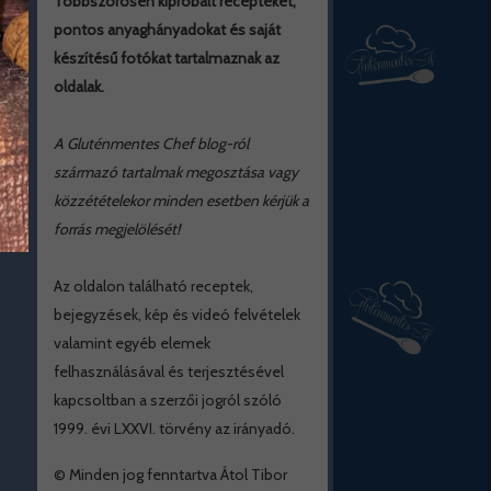
Többszörösen kipróbált recepteket,
pontos anyaghányadokat és saját
készítésű fotókat tartalmaznak az
oldalak.
A Gluténmentes Chef blog-ról
származó tartalmak megosztása vagy
közzétételekor minden esetben kérjük a
forrás megjelölését!
Az oldalon található receptek,
bejegyzések, kép és videó felvételek
valamint egyéb elemek
felhasználásával és terjesztésével
kapcsoltban a szerzői jogról szóló
1999. évi LXXVI. törvény az irányadó.
© Minden jog fenntartva Átol Tibor