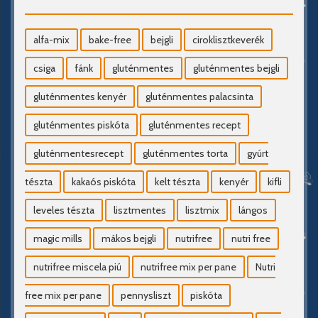
alfa-mix
bake-free
bejgli
ciroklisztkeverék
csiga
fánk
gluténmentes
gluténmentes bejgli
gluténmentes kenyér
gluténmentes palacsinta
gluténmentes piskóta
gluténmentes recept
gluténmentesrecept
gluténmentes torta
gyúrt
tészta
kakaós piskóta
kelt tészta
kenyér
kifli
leveles tészta
lisztmentes
lisztmix
lángos
magic mills
mákos bejgli
nutrifree
nutri free
nutrifree miscela piú
nutrifree mix per pane
Nutri
free mix per pane
pennysliszt
piskóta