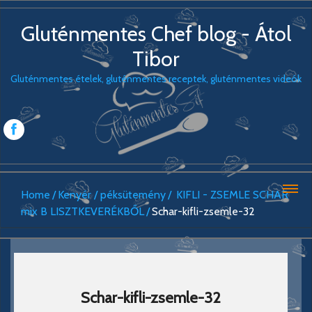
Gluténmentes Chef blog - Átol
Tibor
Gluténmentes ételek, gluténmentes receptek, gluténmentes videók
Home
Kenyér / péksütemény
KIFLI - ZSEMLE SCHAR
mix B LISZTKEVERÉKBŐL
Schar-kifli-zsemle-32
Schar-kifli-zsemle-32