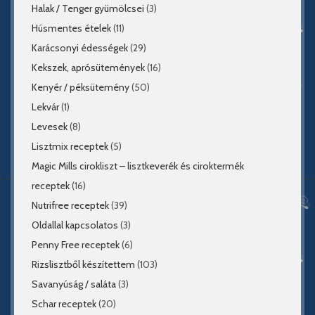
Halak / Tenger gyümölcsei
(3)
Húsmentes ételek
(11)
Karácsonyi édességek
(29)
Kekszek, aprósütemények
(16)
Kenyér / péksütemény
(50)
Lekvár
(1)
Levesek
(8)
Lisztmix receptek
(5)
Magic Mills cirokliszt – lisztkeverék és ciroktermék
receptek
(16)
Nutrifree receptek
(39)
Oldallal kapcsolatos
(3)
Penny Free receptek
(6)
Rizslisztből készítettem
(103)
Savanyúság / saláta
(3)
Schar receptek
(20)