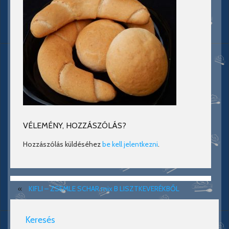
VÉLEMÉNY, HOZZÁSZÓLÁS?
Hozzászólás küldéséhez
be kell jelentkezni
.
«
KIFLI – ZSEMLE SCHAR mix B LISZTKEVERÉKBŐL
Keresés