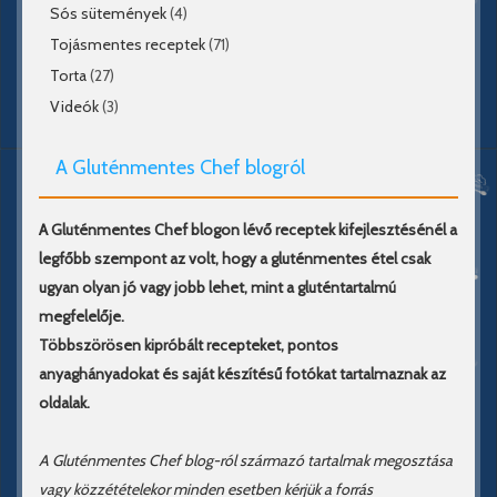
Sós sütemények
(4)
Tojásmentes receptek
(71)
Torta
(27)
Videók
(3)
A Gluténmentes Chef blogról
A Gluténmentes Chef blogon lévő receptek kifejlesztésénél a
legfőbb szempont az volt, hogy a gluténmentes étel csak
ugyan olyan jó vagy jobb lehet, mint a gluténtartalmú
megfelelője.
Többszörösen kipróbált recepteket, pontos
anyaghányadokat és saját készítésű fotókat tartalmaznak az
oldalak.
A Gluténmentes Chef blog-ról származó tartalmak megosztása
vagy közzétételekor minden esetben kérjük a forrás