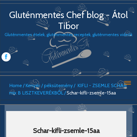
Gluténmentes Chef blog - Átol
Tibor
Gluténmentes ételek, gluténmentes receptek, gluténmentes videók
Home
Kenyér / péksütemény
KIFLI - ZSEMLE SCHAR
mix B LISZTKEVERÉKBŐL
Schar-kifli-zsemle-15aa
Schar-kifli-zsemle-15aa