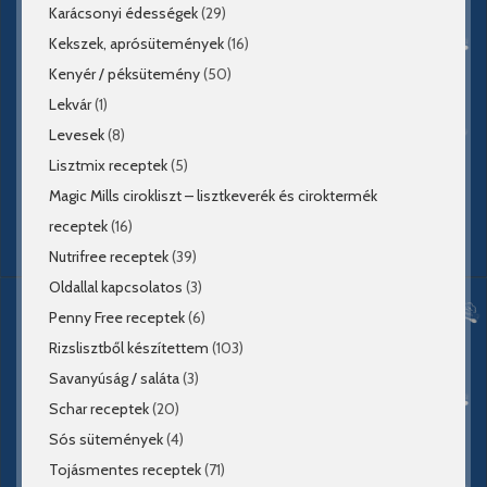
Karácsonyi édességek
(29)
Kekszek, aprósütemények
(16)
Kenyér / péksütemény
(50)
Lekvár
(1)
Levesek
(8)
Lisztmix receptek
(5)
Magic Mills cirokliszt – lisztkeverék és ciroktermék
receptek
(16)
Nutrifree receptek
(39)
Oldallal kapcsolatos
(3)
Penny Free receptek
(6)
Rizslisztből készítettem
(103)
Savanyúság / saláta
(3)
Schar receptek
(20)
Sós sütemények
(4)
Tojásmentes receptek
(71)