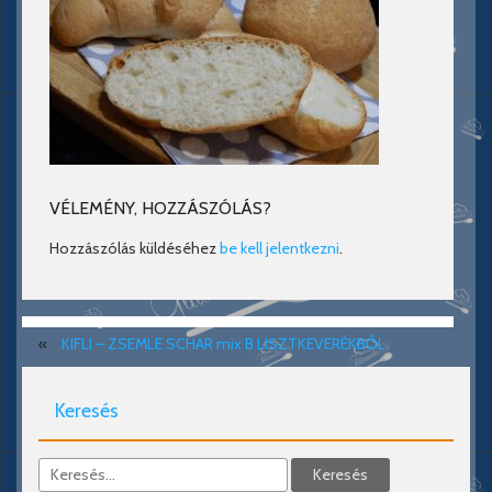
VÉLEMÉNY, HOZZÁSZÓLÁS?
Hozzászólás küldéséhez
be kell jelentkezni
.
«
KIFLI – ZSEMLE SCHAR mix B LISZTKEVERÉKBŐL
Keresés