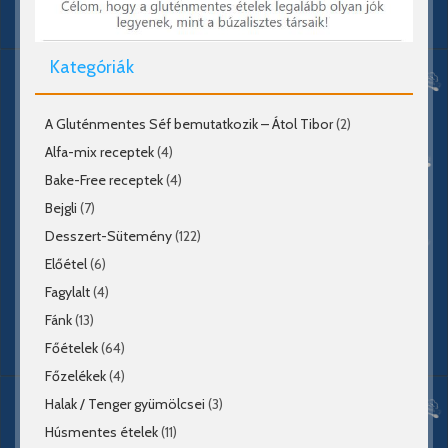
Kategóriák
A Gluténmentes Séf bemutatkozik – Átol Tibor
(2)
Alfa-mix receptek
(4)
Bake-Free receptek
(4)
Bejgli
(7)
Desszert-Sütemény
(122)
Előétel
(6)
Fagylalt
(4)
Fánk
(13)
Főételek
(64)
Főzelékek
(4)
Halak / Tenger gyümölcsei
(3)
Húsmentes ételek
(11)