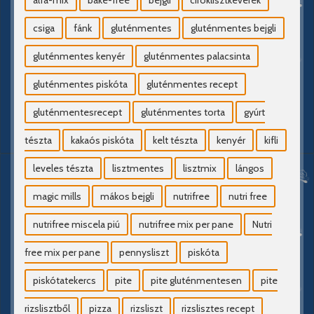
alfa-mix
bake-free
bejgli
ciroklisztkeverék
csiga
fánk
gluténmentes
gluténmentes bejgli
gluténmentes kenyér
gluténmentes palacsinta
gluténmentes piskóta
gluténmentes recept
gluténmentesrecept
gluténmentes torta
gyúrt
tészta
kakaós piskóta
kelt tészta
kenyér
kifli
leveles tészta
lisztmentes
lisztmix
lángos
magic mills
mákos bejgli
nutrifree
nutri free
nutrifree miscela piú
nutrifree mix per pane
Nutri
free mix per pane
pennysliszt
piskóta
piskótatekercs
pite
pite gluténmentesen
pite
rizslisztből
pizza
rizsliszt
rizslisztes recept