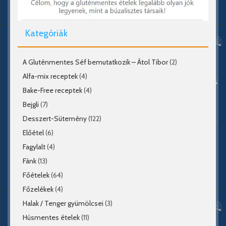
Kategóriák
A Gluténmentes Séf bemutatkozik – Átol Tibor
(2)
Alfa-mix receptek
(4)
Bake-Free receptek
(4)
Bejgli
(7)
Desszert-Sütemény
(122)
Előétel
(6)
Fagylalt
(4)
Fánk
(13)
Főételek
(64)
Főzelékek
(4)
Halak / Tenger gyümölcsei
(3)
Húsmentes ételek
(11)