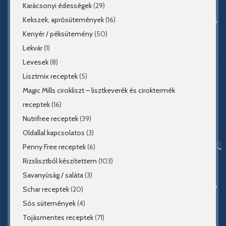
Karácsonyi édességek
(29)
Kekszek, aprósütemények
(16)
Kenyér / péksütemény
(50)
Lekvár
(1)
Levesek
(8)
Lisztmix receptek
(5)
Magic Mills cirokliszt – lisztkeverék és ciroktermék
receptek
(16)
Nutrifree receptek
(39)
Oldallal kapcsolatos
(3)
Penny Free receptek
(6)
Rizslisztből készítettem
(103)
Savanyúság / saláta
(3)
Schar receptek
(20)
Sós sütemények
(4)
Tojásmentes receptek
(71)