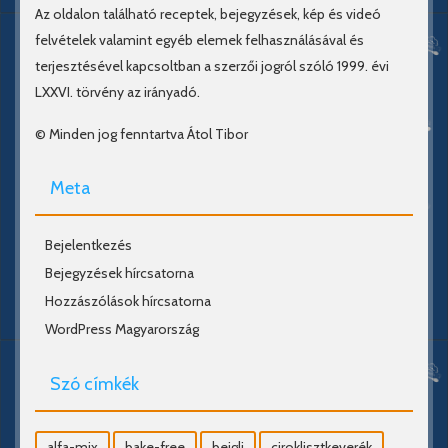
Az oldalon található receptek, bejegyzések, kép és videó
felvételek valamint egyéb elemek felhasználásával és
terjesztésével kapcsoltban a szerzői jogról szóló 1999. évi
LXXVI. törvény az irányadó.
© Minden jog fenntartva Átol Tibor
Meta
Bejelentkezés
Bejegyzések hírcsatorna
Hozzászólások hírcsatorna
WordPress Magyarország
Szó címkék
alfa-mix
bake-free
bejgli
ciroklisztkeverék