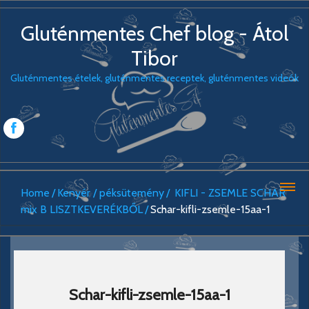
Gluténmentes Chef blog - Átol
Tibor
Gluténmentes ételek, gluténmentes receptek, gluténmentes videók
Home
Kenyér / péksütemény
KIFLI - ZSEMLE SCHAR
mix B LISZTKEVERÉKBŐL
Schar-kifli-zsemle-15aa-1
Schar-kifli-zsemle-15aa-1