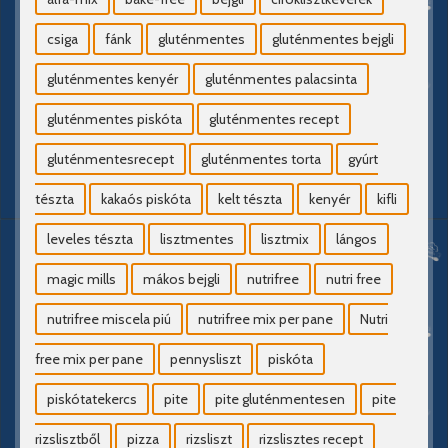
csiga
fánk
gluténmentes
gluténmentes bejgli
gluténmentes kenyér
gluténmentes palacsinta
gluténmentes piskóta
gluténmentes recept
gluténmentesrecept
gluténmentes torta
gyúrt
tészta
kakaós piskóta
kelt tészta
kenyér
kifli
leveles tészta
lisztmentes
lisztmix
lángos
magic mills
mákos bejgli
nutrifree
nutri free
nutrifree miscela piú
nutrifree mix per pane
Nutri
free mix per pane
pennysliszt
piskóta
piskótatekercs
pite
pite gluténmentesen
pite
rizslisztből
pizza
rizsliszt
rizslisztes recept