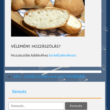
VÉLEMÉNY, HOZZÁSZÓLÁS?
Hozzászólás küldéséhez
be kell jelentkezni
.
«
KIFLI – ZSEMLE SCHAR mix B LISZTKEVERÉKBŐL
Keresés