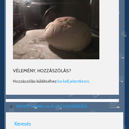
VÉLEMÉNY, HOZZÁSZÓLÁS?
Hozzászólás küldéséhez
be kell jelentkezni
.
«
KENYÉR SCHAR mix B LISZTKEVERÉKBŐL
Keresés