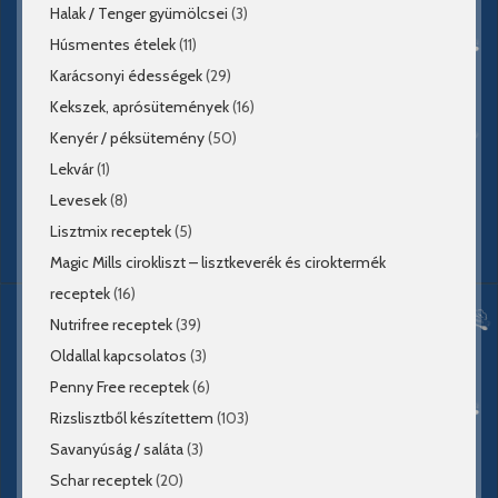
Halak / Tenger gyümölcsei
(3)
Húsmentes ételek
(11)
Karácsonyi édességek
(29)
Kekszek, aprósütemények
(16)
Kenyér / péksütemény
(50)
Lekvár
(1)
Levesek
(8)
Lisztmix receptek
(5)
Magic Mills cirokliszt – lisztkeverék és ciroktermék
receptek
(16)
Nutrifree receptek
(39)
Oldallal kapcsolatos
(3)
Penny Free receptek
(6)
Rizslisztből készítettem
(103)
Savanyúság / saláta
(3)
Schar receptek
(20)