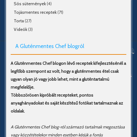
Sós sütemények
(4)
Tojásmentes receptek
(71)
Torta
(27)
Videók
(3)
A Gluténmentes Chef blogról
A Gluténmentes Chef blogon lévő receptek kifejlesztésénél a
legfőbb szempont az volt, hogy a gluténmentes étel csak
ugyan olyan jó vagy jobb lehet, mint a gluténtartalmú
megfelelője.
Többszörösen kipróbált recepteket, pontos
anyaghányadokat és saját készítésű fotókat tartalmaznak az
oldalak.
A Gluténmentes Chef blog-ról származó tartalmak megosztása
vagy közzétételekor minden esetben kérjük a forrás