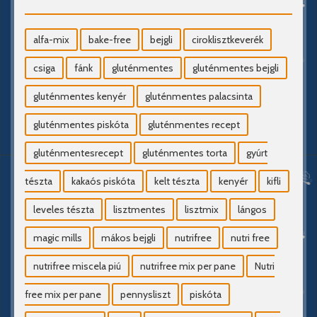
alfa-mix
bake-free
bejgli
ciroklisztkeverék
csiga
fánk
gluténmentes
gluténmentes bejgli
gluténmentes kenyér
gluténmentes palacsinta
gluténmentes piskóta
gluténmentes recept
gluténmentesrecept
gluténmentes torta
gyúrt
tészta
kakaós piskóta
kelt tészta
kenyér
kifli
leveles tészta
lisztmentes
lisztmix
lángos
magic mills
mákos bejgli
nutrifree
nutri free
nutrifree miscela piú
nutrifree mix per pane
Nutri
free mix per pane
pennysliszt
piskóta