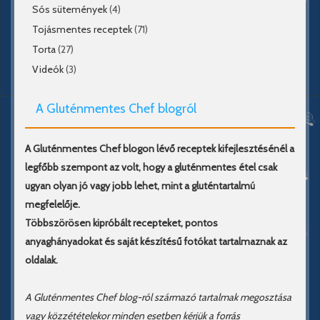
Sós sütemények
(4)
Tojásmentes receptek
(71)
Torta
(27)
Videók
(3)
A Gluténmentes Chef blogról
A Gluténmentes Chef blogon lévő receptek kifejlesztésénél a
legfőbb szempont az volt, hogy a gluténmentes étel csak
ugyan olyan jó vagy jobb lehet, mint a gluténtartalmú
megfelelője.
Többszörösen kipróbált recepteket, pontos
anyaghányadokat és saját készítésű fotókat tartalmaznak az
oldalak.
A Gluténmentes Chef blog-ról származó tartalmak megosztása
vagy közzétételekor minden esetben kérjük a forrás