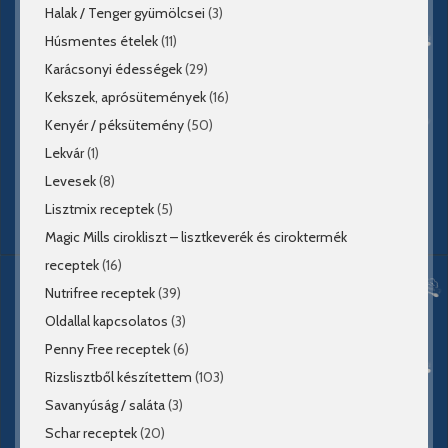
Halak / Tenger gyümölcsei
(3)
Húsmentes ételek
(11)
Karácsonyi édességek
(29)
Kekszek, aprósütemények
(16)
Kenyér / péksütemény
(50)
Lekvár
(1)
Levesek
(8)
Lisztmix receptek
(5)
Magic Mills cirokliszt – lisztkeverék és ciroktermék
receptek
(16)
Nutrifree receptek
(39)
Oldallal kapcsolatos
(3)
Penny Free receptek
(6)
Rizslisztből készítettem
(103)
Savanyúság / saláta
(3)
Schar receptek
(20)