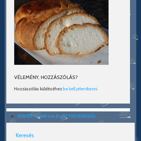
VÉLEMÉNY, HOZZÁSZÓLÁS?
Hozzászólás küldéséhez
be kell jelentkezni
.
«
KENYÉR SCHAR mix B LISZTKEVERÉKBŐL
Keresés