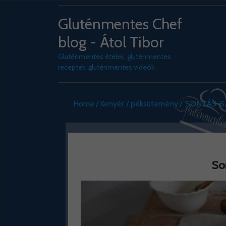
Gluténmentes Chef
blog - Átol Tibor
Gluténmentes ételek, gluténmentes
receptek, gluténmentes videók
Home
Kenyér / péksütemény
SONKÁS-SA
So