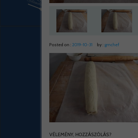
Posted on :
2019-10-31
by :
gmchef
VÉLEMÉNY, HOZZÁSZÓLÁS?