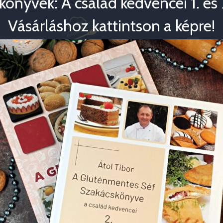
könyvek: A család kedvencei 1. és 2
Vásárláshoz kattintson a képre!