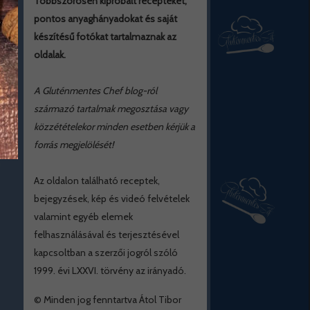
Többszörösen kipróbált recepteket,
pontos anyaghányadokat és saját
készítésű fotókat tartalmaznak az
oldalak.
A Gluténmentes Chef blog-ról
származó tartalmak megosztása vagy
közzétételekor minden esetben kérjük a
forrás megjelölését!
Az oldalon található receptek,
bejegyzések, kép és videó felvételek
valamint egyéb elemek
felhasználásával és terjesztésével
kapcsoltban a szerzői jogról szóló
1999. évi LXXVI. törvény az irányadó.
© Minden jog fenntartva Átol Tibor