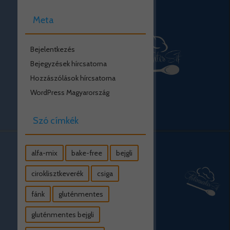
Meta
Bejelentkezés
Bejegyzések hírcsatorna
Hozzászólások hírcsatorna
WordPress Magyarország
Szó címkék
alfa-mix
bake-free
bejgli
ciroklisztkeverék
csiga
fánk
gluténmentes
gluténmentes bejgli