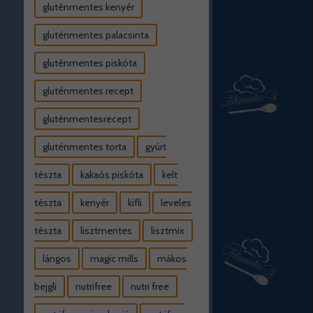
gluténmentes kenyér
gluténmentes palacsinta
gluténmentes piskóta
gluténmentes recept
gluténmentesrecept
gluténmentes torta
gyúrt
tészta
kakaós piskóta
kelt
tészta
kenyér
kifli
leveles
tészta
lisztmentes
lisztmix
lángos
magic mills
mákos
bejgli
nutrifree
nutri free