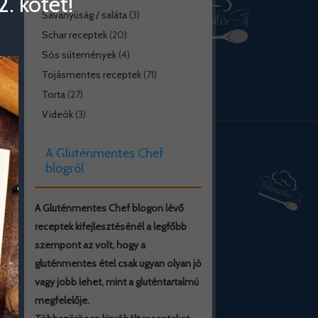
. kötet!
Savanyúság / saláta
(3)
Schar receptek
(20)
Sós sütemények
(4)
Tojásmentes receptek
(71)
Torta
(27)
Videók
(3)
A Gluténmentes Chef
blogról
A Gluténmentes Chef blogon lévő
receptek kifejlesztésénél a legfőbb
szempont az volt, hogy a
gluténmentes étel csak ugyan olyan jó
vagy jobb lehet, mint a gluténtartalmú
megfelelője.