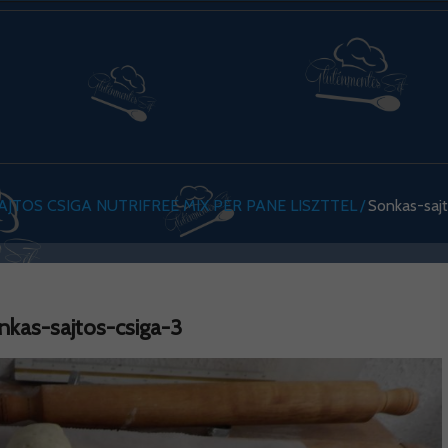
JTOS CSIGA NUTRIFREE MIX PER PANE LISZTTEL
Sonkas-sajt
nkas-sajtos-csiga-3