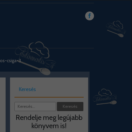
os-csiga-3
Keresés
Rendelje meg legújabb
könyvem is!