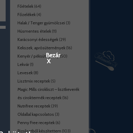
Főételek
(64)
Főzelékek
(4)
Halak / Tenger gyümölcsei
(3)
Húsmentes ételek
(11)
Karácsonyi édességek
(29)
Kekszek, aprósütemények
(16)
Bezár
Kenyér / péksütemény
(50)
X
Lekvár
(1)
Levesek
(8)
Lisztmix receptek
(5)
Magic Mills cirokliszt – lisztkeverék
és ciroktermék receptek
(16)
Nutrifree receptek
(39)
Oldallal kapcsolatos
(3)
Penny Free receptek
(6)
Rizslisztből készítettem
(103)