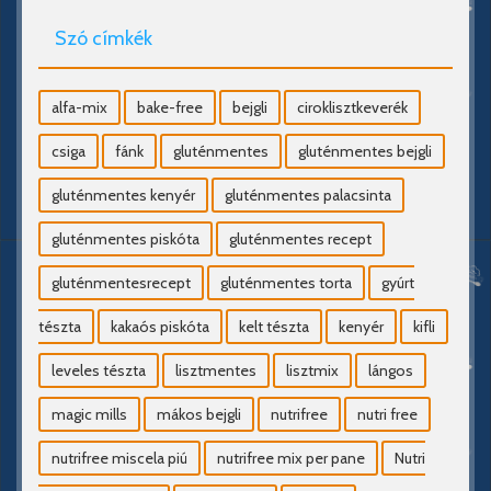
Szó címkék
alfa-mix
bake-free
bejgli
ciroklisztkeverék
csiga
fánk
gluténmentes
gluténmentes bejgli
gluténmentes kenyér
gluténmentes palacsinta
gluténmentes piskóta
gluténmentes recept
gluténmentesrecept
gluténmentes torta
gyúrt
tészta
kakaós piskóta
kelt tészta
kenyér
kifli
leveles tészta
lisztmentes
lisztmix
lángos
magic mills
mákos bejgli
nutrifree
nutri free
nutrifree miscela piú
nutrifree mix per pane
Nutri