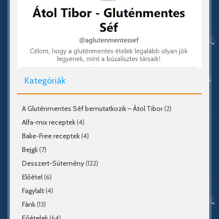
Kategóriák
A Gluténmentes Séf bemutatkozik – Átol Tibor
(2)
Alfa-mix receptek
(4)
Bake-Free receptek
(4)
Bejgli
(7)
Desszert-Sütemény
(122)
Előétel
(6)
Fagylalt
(4)
Fánk
(13)
Főételek
(64)