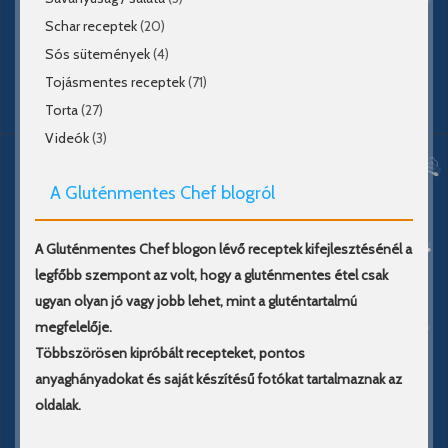
Schar receptek
(20)
Sós sütemények
(4)
Tojásmentes receptek
(71)
Torta
(27)
Videók
(3)
A Gluténmentes Chef blogról
A Gluténmentes Chef blogon lévő receptek kifejlesztésénél a
legfőbb szempont az volt, hogy a gluténmentes étel csak
ugyan olyan jó vagy jobb lehet, mint a gluténtartalmú
megfelelője.
Többszörösen kipróbált recepteket, pontos
anyaghányadokat és saját készítésű fotókat tartalmaznak az
oldalak.