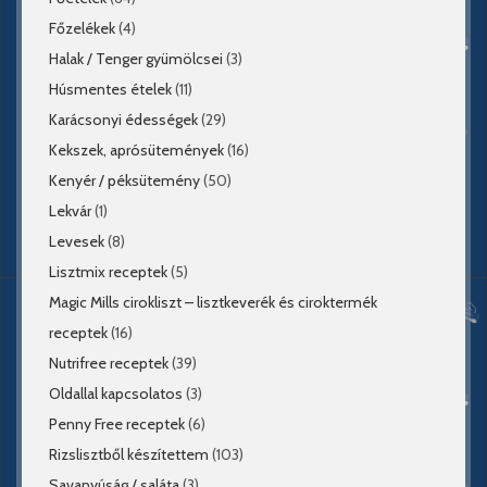
Főzelékek
(4)
Halak / Tenger gyümölcsei
(3)
Húsmentes ételek
(11)
Karácsonyi édességek
(29)
Kekszek, aprósütemények
(16)
Kenyér / péksütemény
(50)
Lekvár
(1)
Levesek
(8)
Lisztmix receptek
(5)
Magic Mills cirokliszt – lisztkeverék és ciroktermék
receptek
(16)
Nutrifree receptek
(39)
Oldallal kapcsolatos
(3)
Penny Free receptek
(6)
Rizslisztből készítettem
(103)
Savanyúság / saláta
(3)