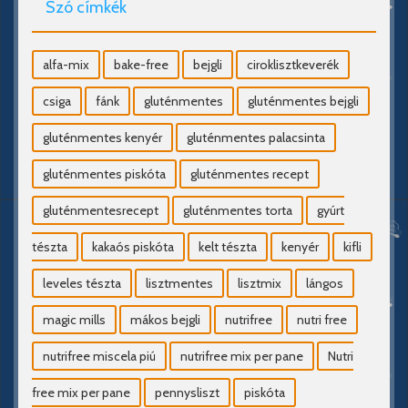
Szó címkék
alfa-mix
bake-free
bejgli
ciroklisztkeverék
csiga
fánk
gluténmentes
gluténmentes bejgli
gluténmentes kenyér
gluténmentes palacsinta
gluténmentes piskóta
gluténmentes recept
gluténmentesrecept
gluténmentes torta
gyúrt
tészta
kakaós piskóta
kelt tészta
kenyér
kifli
leveles tészta
lisztmentes
lisztmix
lángos
magic mills
mákos bejgli
nutrifree
nutri free
nutrifree miscela piú
nutrifree mix per pane
Nutri
free mix per pane
pennysliszt
piskóta