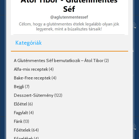
Kategóriák
A Gluténmentes Séf bemutatkozik – Átol Tibor
(2)
Alfa-mix receptek
(4)
Bake-Free receptek
(4)
Bejgli
(7)
Desszert-Sütemény
(122)
Előétel
(6)
Fagylalt
(4)
Fánk
(13)
Főételek
(64)
Főzelékek
(4)