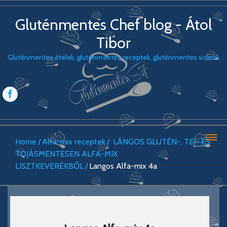
Gluténmentes Chef blog - Átol
Tibor
Gluténmentes ételek, gluténmentes receptek, gluténmentes videók
Home
Alfa-mix receptek
LÁNGOS GLUTÉN-, TEJ- ÉS
TOJÁSMENTESEN ALFA-MIX
LISZTKEVERÉKBŐL
Langos Alfa-mix 4a