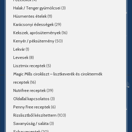
Halak / Tenger gyümölcsei
(3)
Húsmentes ételek
(11)
Karácsonyi édességek
(29)
Kekszek, aprósütemények
(16)
Kenyér / péksütemény
(50)
Lekvár
(1)
Levesek
(8)
Lisztmix receptek
(5)
Magic Mills cirokliszt – lisztkeverék és ciroktermék
receptek
(16)
Nutrifree receptek
(39)
Oldallal kapcsolatos
(3)
Penny Free receptek
(6)
Rizslisztből készítettem
(103)
Savanyúság / saláta
(3)
Schar receptek
(20)