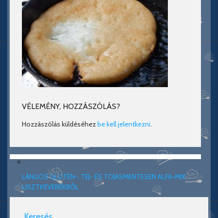
VÉLEMÉNY, HOZZÁSZÓLÁS?
Hozzászólás küldéséhez
be kell jelentkezni
.
«
LÁNGOS GLUTÉN-, TEJ- ÉS TOJÁSMENTESEN ALFA-MIX
LISZTKEVERÉKBŐL
Keresés