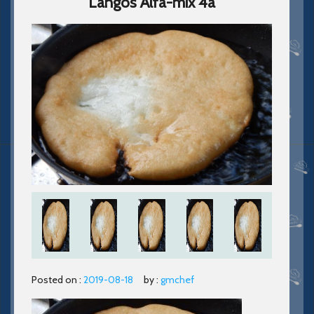
Langos Alfa-mix 4a
Posted on :
2019-08-18
by :
gmchef