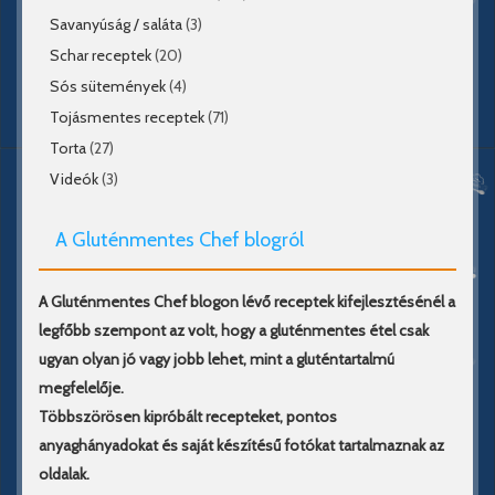
Savanyúság / saláta
(3)
Schar receptek
(20)
Sós sütemények
(4)
Tojásmentes receptek
(71)
Torta
(27)
Videók
(3)
A Gluténmentes Chef blogról
A Gluténmentes Chef blogon lévő receptek kifejlesztésénél a
legfőbb szempont az volt, hogy a gluténmentes étel csak
ugyan olyan jó vagy jobb lehet, mint a gluténtartalmú
megfelelője.
Többszörösen kipróbált recepteket, pontos
anyaghányadokat és saját készítésű fotókat tartalmaznak az
oldalak.