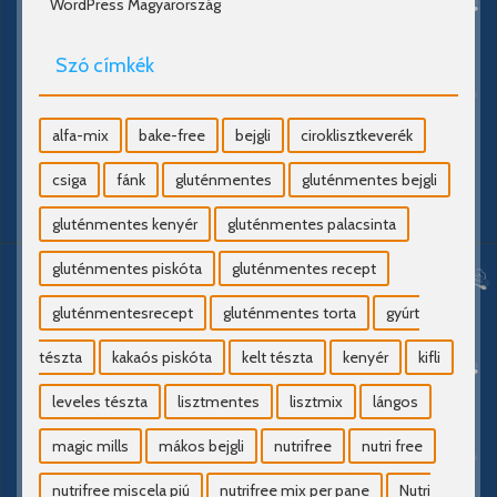
WordPress Magyarország
Szó címkék
alfa-mix
bake-free
bejgli
ciroklisztkeverék
csiga
fánk
gluténmentes
gluténmentes bejgli
gluténmentes kenyér
gluténmentes palacsinta
gluténmentes piskóta
gluténmentes recept
gluténmentesrecept
gluténmentes torta
gyúrt
tészta
kakaós piskóta
kelt tészta
kenyér
kifli
leveles tészta
lisztmentes
lisztmix
lángos
magic mills
mákos bejgli
nutrifree
nutri free
nutrifree miscela piú
nutrifree mix per pane
Nutri