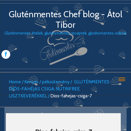
Gluténmentes Chef blog - Átol
Tibor
Gluténmentes ételek, gluténmentes receptek, gluténmentes videók
Home
Kenyér / péksütemény
GLUTÉNMENTES
DIÓS-FAHÉJAS CSIGA NUTRIFREE
LISZTKEVERÉKKEL
Dios-fahejas-csiga-7