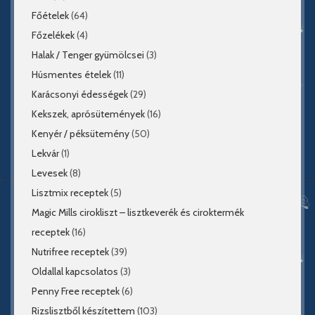
Főételek
(64)
Főzelékek
(4)
Halak / Tenger gyümölcsei
(3)
Húsmentes ételek
(11)
Karácsonyi édességek
(29)
Kekszek, aprósütemények
(16)
Kenyér / péksütemény
(50)
Lekvár
(1)
Levesek
(8)
Lisztmix receptek
(5)
Magic Mills cirokliszt – lisztkeverék és ciroktermék
receptek
(16)
Nutrifree receptek
(39)
Oldallal kapcsolatos
(3)
Penny Free receptek
(6)
Rizslisztből készítettem
(103)