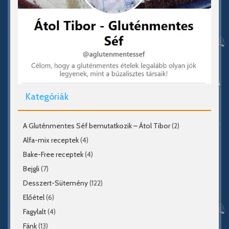
Kategóriák
A Gluténmentes Séf bemutatkozik – Átol Tibor
(2)
Alfa-mix receptek
(4)
Bake-Free receptek
(4)
Bejgli
(7)
Desszert-Sütemény
(122)
Előétel
(6)
Fagylalt
(4)
Fánk
(13)