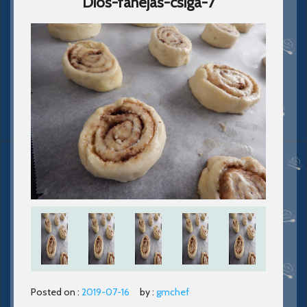
Dios-fahejas-csiga-7
Posted on :
2019-07-16
by :
gmchef