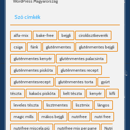
WordPress Magyarország
Szó címkék
alfa-mix
bake-free
bejgli
ciroklisztkeverék
csiga
fánk
gluténmentes
gluténmentes bejgli
gluténmentes kenyér
gluténmentes palacsinta
gluténmentes piskóta
gluténmentes recept
gluténmentesrecept
gluténmentes torta
gyúrt
tészta
kakaós piskóta
kelt tészta
kenyér
kifli
leveles tészta
lisztmentes
lisztmix
lángos
magic mills
mákos bejgli
nutrifree
nutri free
nutrifree miscela piú
nutrifree mix per pane
Nutri