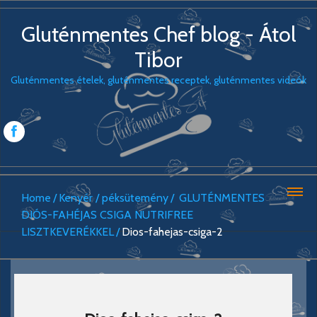
Gluténmentes Chef blog - Átol
Tibor
Gluténmentes ételek, gluténmentes receptek, gluténmentes videók
Home
Kenyér / péksütemény
GLUTÉNMENTES
DIÓS-FAHÉJAS CSIGA NUTRIFREE
LISZTKEVERÉKKEL
Dios-fahejas-csiga-2