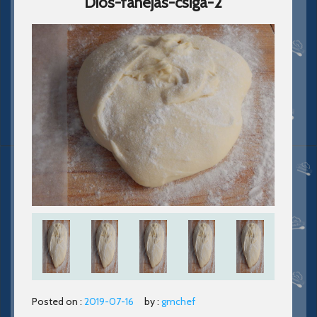
Dios-fahejas-csiga-2
Posted on :
2019-07-16
by :
gmchef