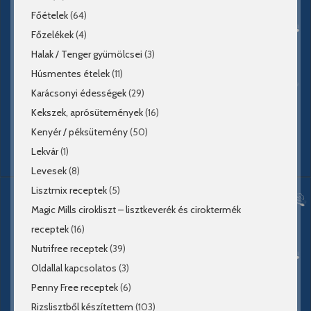
Főételek
(64)
Főzelékek
(4)
Halak / Tenger gyümölcsei
(3)
Húsmentes ételek
(11)
Karácsonyi édességek
(29)
Kekszek, aprósütemények
(16)
Kenyér / péksütemény
(50)
Lekvár
(1)
Levesek
(8)
Lisztmix receptek
(5)
Magic Mills cirokliszt – lisztkeverék és ciroktermék
receptek
(16)
Nutrifree receptek
(39)
Oldallal kapcsolatos
(3)
Penny Free receptek
(6)
Rizslisztből készítettem
(103)