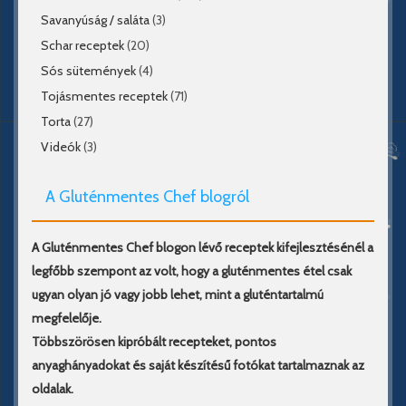
Savanyúság / saláta
(3)
Schar receptek
(20)
Sós sütemények
(4)
Tojásmentes receptek
(71)
Torta
(27)
Videók
(3)
A Gluténmentes Chef blogról
A Gluténmentes Chef blogon lévő receptek kifejlesztésénél a
legfőbb szempont az volt, hogy a gluténmentes étel csak
ugyan olyan jó vagy jobb lehet, mint a gluténtartalmú
megfelelője.
Többszörösen kipróbált recepteket, pontos
anyaghányadokat és saját készítésű fotókat tartalmaznak az
oldalak.