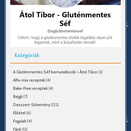
Kategóriák
A Gluténmentes Séf bemutatkozik – Átol Tibor
(2)
Alfa-mix receptek
(4)
Bake-Free receptek
(4)
Bejgli
(7)
Desszert-Sütemény
(122)
Előétel
(6)
Fagylalt
(4)
Fánk
(13)