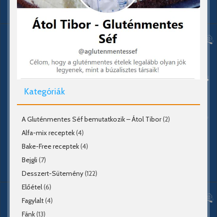
Kategóriák
A Gluténmentes Séf bemutatkozik – Átol Tibor
(2)
Alfa-mix receptek
(4)
Bake-Free receptek
(4)
Bejgli
(7)
Desszert-Sütemény
(122)
Előétel
(6)
Fagylalt
(4)
Fánk
(13)