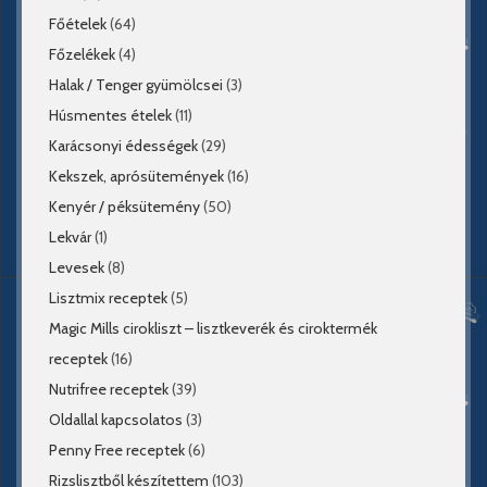
Főételek
(64)
Főzelékek
(4)
Halak / Tenger gyümölcsei
(3)
Húsmentes ételek
(11)
Karácsonyi édességek
(29)
Kekszek, aprósütemények
(16)
Kenyér / péksütemény
(50)
Lekvár
(1)
Levesek
(8)
Lisztmix receptek
(5)
Magic Mills cirokliszt – lisztkeverék és ciroktermék
receptek
(16)
Nutrifree receptek
(39)
Oldallal kapcsolatos
(3)
Penny Free receptek
(6)
Rizslisztből készítettem
(103)