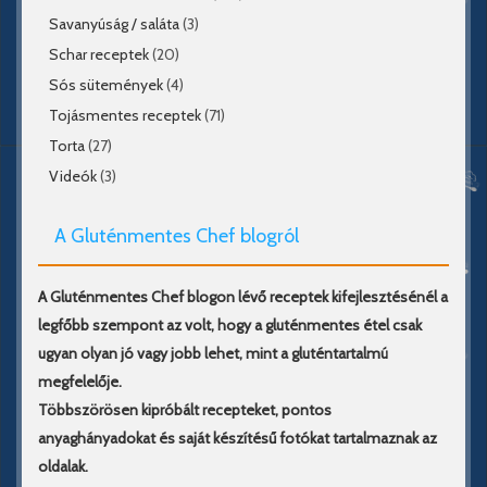
Savanyúság / saláta
(3)
Schar receptek
(20)
Sós sütemények
(4)
Tojásmentes receptek
(71)
Torta
(27)
Videók
(3)
A Gluténmentes Chef blogról
A Gluténmentes Chef blogon lévő receptek kifejlesztésénél a
legfőbb szempont az volt, hogy a gluténmentes étel csak
ugyan olyan jó vagy jobb lehet, mint a gluténtartalmú
megfelelője.
Többszörösen kipróbált recepteket, pontos
anyaghányadokat és saját készítésű fotókat tartalmaznak az
oldalak.