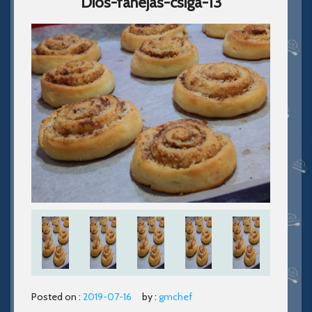
Dios-fahejas-csiga-13
Posted on :
2019-07-16
by :
gmchef