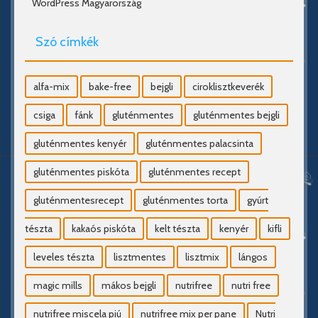
WordPress Magyarország
Szó címkék
alfa-mix
bake-free
bejgli
ciroklisztkeverék
csiga
fánk
gluténmentes
gluténmentes bejgli
gluténmentes kenyér
gluténmentes palacsinta
gluténmentes piskóta
gluténmentes recept
gluténmentesrecept
gluténmentes torta
gyúrt
tészta
kakaós piskóta
kelt tészta
kenyér
kifli
leveles tészta
lisztmentes
lisztmix
lángos
magic mills
mákos bejgli
nutrifree
nutri free
nutrifree miscela piú
nutrifree mix per pane
Nutri