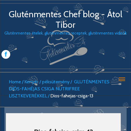
Gluténmentes Chef blog - Átol
Tibor
Gluténmentes ételek, gluténmentes receptek, gluténmentes videók
Home
Kenyér / péksütemény
GLUTÉNMENTES
DIÓS-FAHÉJAS CSIGA NUTRIFREE
LISZTKEVERÉKKEL
Dios-fahejas-csiga-13