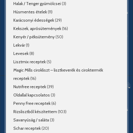
Halak / Tenger gyümölcsei
(3)
Húsmentes ételek
(11)
Karácsonyi édességek
(29)
Kekszek, aprósütemények
(16)
Kenyér / péksütemény
(50)
Lekvár
(1)
Levesek
(8)
Lisztmix receptek
(5)
Magic Mills cirokliszt – lisztkeverék és ciroktermék
receptek
(16)
Nutrifree receptek
(39)
Oldallal kapcsolatos
(3)
Penny Free receptek
(6)
Rizslisztből készítettem
(103)
Savanyúság / saláta
(3)
Schar receptek
(20)