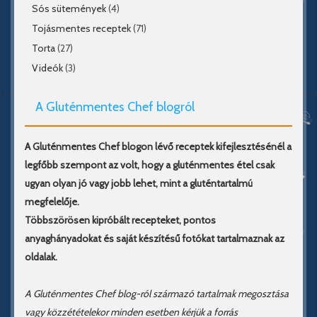
Sós sütemények
(4)
Tojásmentes receptek
(71)
Torta
(27)
Videók
(3)
A Gluténmentes Chef blogról
A Gluténmentes Chef blogon lévő receptek kifejlesztésénél a
legfőbb szempont az volt, hogy a gluténmentes étel csak
ugyan olyan jó vagy jobb lehet, mint a gluténtartalmú
megfelelője.
Többszörösen kipróbált recepteket, pontos
anyaghányadokat és saját készítésű fotókat tartalmaznak az
oldalak.
A Gluténmentes Chef blog-ról származó tartalmak megosztása
vagy közzétételekor minden esetben kérjük a forrás