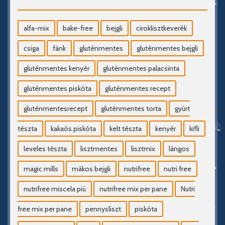
alfa-mix
bake-free
bejgli
ciroklisztkeverék
csiga
fánk
gluténmentes
gluténmentes bejgli
gluténmentes kenyér
gluténmentes palacsinta
gluténmentes piskóta
gluténmentes recept
gluténmentesrecept
gluténmentes torta
gyúrt
tészta
kakaós piskóta
kelt tészta
kenyér
kifli
leveles tészta
lisztmentes
lisztmix
lángos
magic mills
mákos bejgli
nutrifree
nutri free
nutrifree miscela piú
nutrifree mix per pane
Nutri
free mix per pane
pennysliszt
piskóta