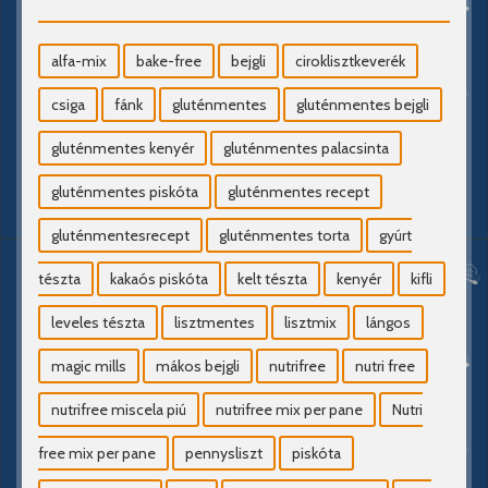
alfa-mix
bake-free
bejgli
ciroklisztkeverék
csiga
fánk
gluténmentes
gluténmentes bejgli
gluténmentes kenyér
gluténmentes palacsinta
gluténmentes piskóta
gluténmentes recept
gluténmentesrecept
gluténmentes torta
gyúrt
tészta
kakaós piskóta
kelt tészta
kenyér
kifli
leveles tészta
lisztmentes
lisztmix
lángos
magic mills
mákos bejgli
nutrifree
nutri free
nutrifree miscela piú
nutrifree mix per pane
Nutri
free mix per pane
pennysliszt
piskóta