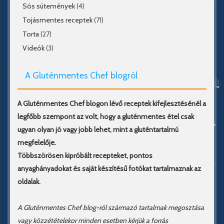
Sós sütemények
(4)
Tojásmentes receptek
(71)
Torta
(27)
Videók
(3)
A Gluténmentes Chef blogról
A Gluténmentes Chef blogon lévő receptek kifejlesztésénél a
legfőbb szempont az volt, hogy a gluténmentes étel csak
ugyan olyan jó vagy jobb lehet, mint a gluténtartalmú
megfelelője.
Többszörösen kipróbált recepteket, pontos
anyaghányadokat és saját készítésű fotókat tartalmaznak az
oldalak.
A Gluténmentes Chef blog-ról származó tartalmak megosztása
vagy közzétételekor minden esetben kérjük a forrás