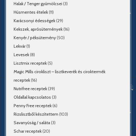
Halak / Tenger gyümölcsei
(3)
Húsmentes ételek
(11)
Karácsonyi édességek
(29)
Kekszek, aprósütemények
(16)
Kenyér / péksütemény
(50)
Lekvár
(1)
Levesek
(8)
Lisztmix receptek
(5)
Magic Mills cirokliszt – lisztkeverék és ciroktermék
receptek
(16)
Nutrifree receptek
(39)
Oldallal kapcsolatos
(3)
Penny Free receptek
(6)
Rizslisztből készítettem
(103)
Savanyúság / saláta
(3)
Schar receptek
(20)