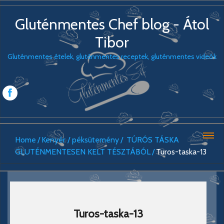
Gluténmentes Chef blog - Átol
Tibor
Gluténmentes ételek, gluténmentes receptek, gluténmentes videók
Home
Kenyér / péksütemény
TÚRÓS TÁSKA
GLUTÉNMENTESEN KELT TÉSZTÁBÓL
Turos-taska-13
Turos-taska-13