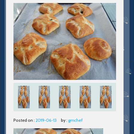
Posted on :
2019-06-13
by :
gmchef