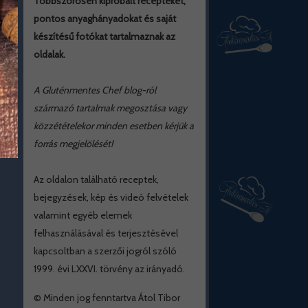
Többszörösen kipróbált recepteket,
pontos anyaghányadokat és saját
készítésű fotókat tartalmaznak az
oldalak.
A Gluténmentes Chef blog-ról
származó tartalmak megosztása vagy
közzétételekor minden esetben kérjük a
forrás megjelölését!
Az oldalon található receptek,
bejegyzések, kép és videó felvételek
valamint egyéb elemek
felhasználásával és terjesztésével
kapcsoltban a szerzői jogról szóló
1999. évi LXXVI. törvény az irányadó.
© Minden jog fenntartva Átol Tibor