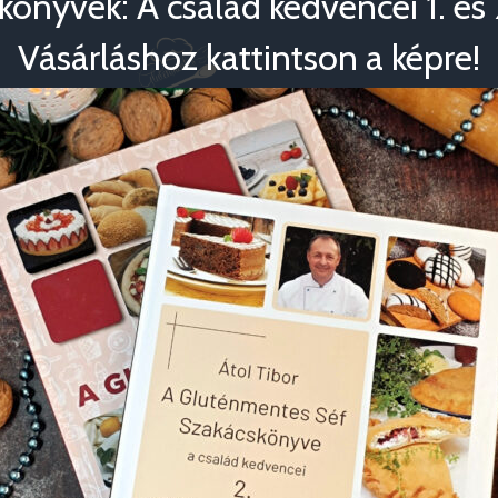
könyvek: A család kedvencei 1. és 2
Vásárláshoz kattintson a képre!