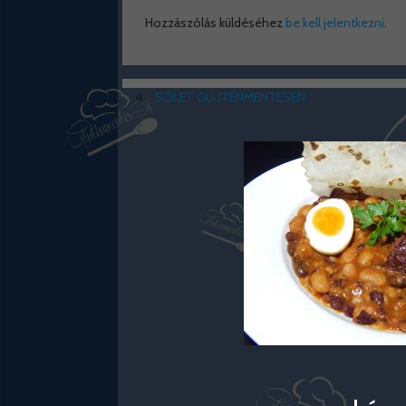
Hozzászólás küldéséhez
be kell jelentkezni
.
«
SÓLET GLUTÉNMENTESEN