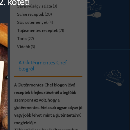
. kötet!
Savanyúság / saláta
(3)
Schar receptek
(20)
Sós sütemények
(4)
Tojásmentes receptek
(71)
Torta
(27)
Videók
(3)
A Gluténmentes Chef
blogról
A Gluténmentes Chef blogon lévő
receptek kifejlesztésénél a legfőbb
szempont az volt, hogy a
gluténmentes étel csak ugyan olyan jó
vagy jobb lehet, mint a gluténtartalmú
megfelelője.