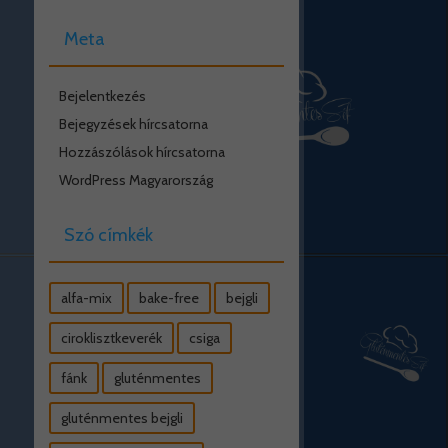
Meta
Bejelentkezés
Bejegyzések hírcsatorna
Hozzászólások hírcsatorna
WordPress Magyarország
Szó címkék
alfa-mix
bake-free
bejgli
ciroklisztkeverék
csiga
fánk
gluténmentes
gluténmentes bejgli