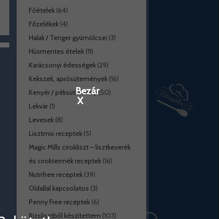
Főételek
(64)
Főzelékek
(4)
Halak / Tenger gyümölcsei
(3)
Húsmentes ételek
(11)
Karácsonyi édességek
(29)
Kekszek, aprósütemények
(16)
Bezár
Kenyér / péksütemény
(50)
X
Lekvár
(1)
Levesek
(8)
Lisztmix receptek
(5)
Magic Mills cirokliszt – lisztkeverék
és ciroktermék receptek
(16)
Nutrifree receptek
(39)
Oldallal kapcsolatos
(3)
Penny Free receptek
(6)
Rizslisztből készítettem
(103)