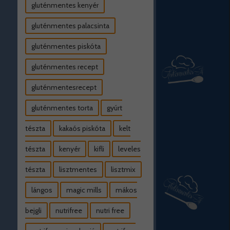
gluténmentes kenyér
gluténmentes palacsinta
gluténmentes piskóta
gluténmentes recept
gluténmentesrecept
gluténmentes torta
gyúrt
tészta
kakaós piskóta
kelt
tészta
kenyér
kifli
leveles
tészta
lisztmentes
lisztmix
lángos
magic mills
mákos
bejgli
nutrifree
nutri free