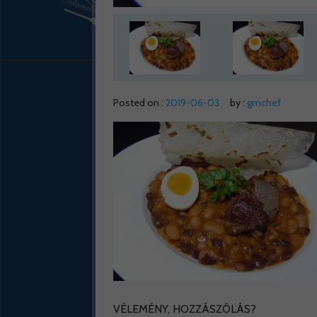
Posted on :
2019-06-03
by :
gmchef
VÉLEMÉNY, HOZZÁSZÓLÁS?