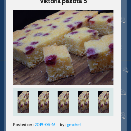
Viktoria piskota 5
Posted on :
2019-05-16
by :
gmchef