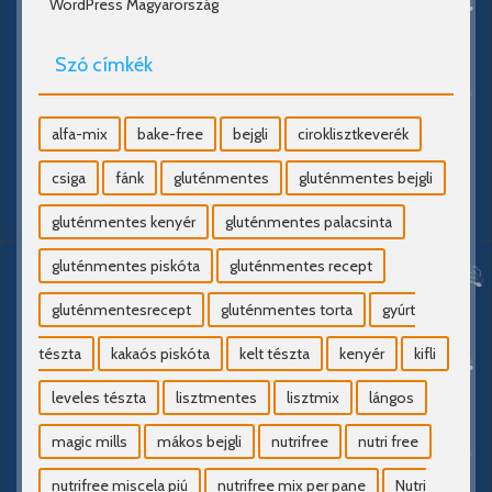
WordPress Magyarország
Szó címkék
alfa-mix
bake-free
bejgli
ciroklisztkeverék
csiga
fánk
gluténmentes
gluténmentes bejgli
gluténmentes kenyér
gluténmentes palacsinta
gluténmentes piskóta
gluténmentes recept
gluténmentesrecept
gluténmentes torta
gyúrt
tészta
kakaós piskóta
kelt tészta
kenyér
kifli
leveles tészta
lisztmentes
lisztmix
lángos
magic mills
mákos bejgli
nutrifree
nutri free
nutrifree miscela piú
nutrifree mix per pane
Nutri