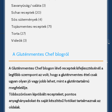
Savanyúság / saláta
(3)
Schar receptek
(20)
Sós sütemények
(4)
Tojásmentes receptek
(71)
Torta
(27)
Videók
(3)
A Gluténmentes Chef blogról
A Gluténmentes Chef blogon lévő receptek kifejlesztésénél a
legfőbb szempont az volt, hogy a gluténmentes étel csak
ugyan olyan jó vagy jobb lehet, mint a gluténtartalmú
megfelelője.
Többszörösen kipróbált recepteket, pontos
anyaghányadokat és saját készítésű fotókat tartalmaznak az
oldalak.