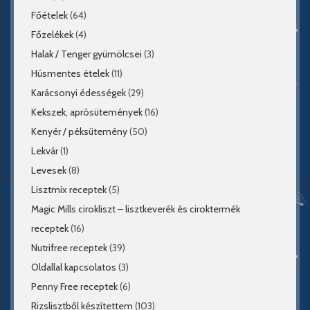
Főételek
(64)
Főzelékek
(4)
Halak / Tenger gyümölcsei
(3)
Húsmentes ételek
(11)
Karácsonyi édességek
(29)
Kekszek, aprósütemények
(16)
Kenyér / péksütemény
(50)
Lekvár
(1)
Levesek
(8)
Lisztmix receptek
(5)
Magic Mills cirokliszt – lisztkeverék és ciroktermék
receptek
(16)
Nutrifree receptek
(39)
Oldallal kapcsolatos
(3)
Penny Free receptek
(6)
Rizslisztből készítettem
(103)