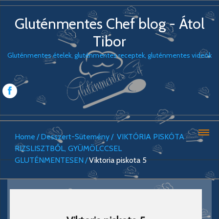
Gluténmentes Chef blog - Átol
Tibor
Gluténmentes ételek, gluténmentes receptek, gluténmentes videók
Home
Desszert-Sütemény
VIKTÓRIA PISKÓTA
RIZSLISZTBŐL, GYÜMÖLCCSEL
GLUTÉNMENTESEN
Viktoria piskota 5