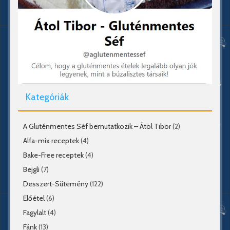
Kategóriák
A Gluténmentes Séf bemutatkozik – Átol Tibor
(2)
Alfa-mix receptek
(4)
Bake-Free receptek
(4)
Bejgli
(7)
Desszert-Sütemény
(122)
Előétel
(6)
Fagylalt
(4)
Fánk
(13)