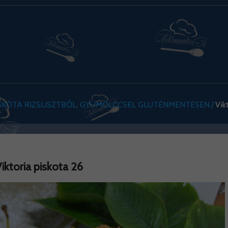
ISKÓTA RIZSLISZTBŐL, GYÜMÖLCCSEL GLUTÉNMENTESEN
Vik
iktoria piskota 26