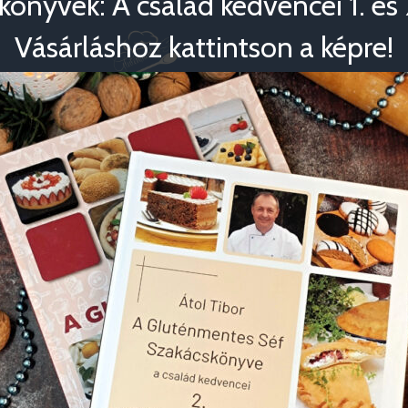
könyvek: A család kedvencei 1. és 2
Vásárláshoz kattintson a képre!