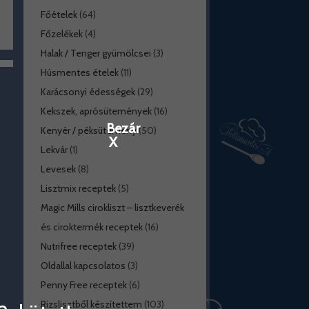
Főételek
(64)
Főzelékek
(4)
Halak / Tenger gyümölcsei
(3)
Húsmentes ételek
(11)
Karácsonyi édességek
(29)
Kekszek, aprósütemények
(16)
Bezár
Kenyér / péksütemény
(50)
X
Lekvár
(1)
Levesek
(8)
Lisztmix receptek
(5)
Magic Mills cirokliszt – lisztkeverék
és ciroktermék receptek
(16)
Nutrifree receptek
(39)
Oldallal kapcsolatos
(3)
Penny Free receptek
(6)
Rizslisztből készítettem
(103)