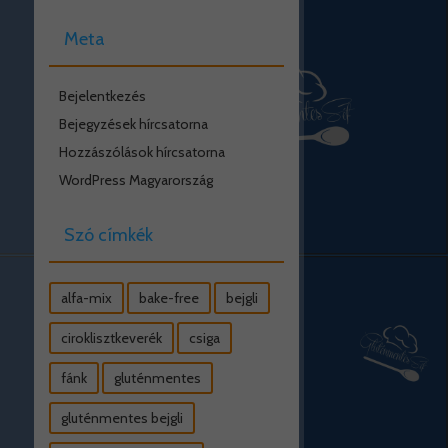
Meta
Bejelentkezés
Bejegyzések hírcsatorna
Hozzászólások hírcsatorna
WordPress Magyarország
Szó címkék
alfa-mix
bake-free
bejgli
ciroklisztkeverék
csiga
fánk
gluténmentes
gluténmentes bejgli