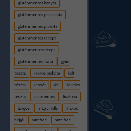
gluténmentes kenyér
gluténmentes palacsinta
gluténmentes piskóta
gluténmentes recept
gluténmentesrecept
gluténmentes torta
gyúrt
tészta
kakaós piskóta
kelt
tészta
kenyér
kifli
leveles
tészta
lisztmentes
lisztmix
lángos
magic mills
mákos
bejgli
nutrifree
nutri free