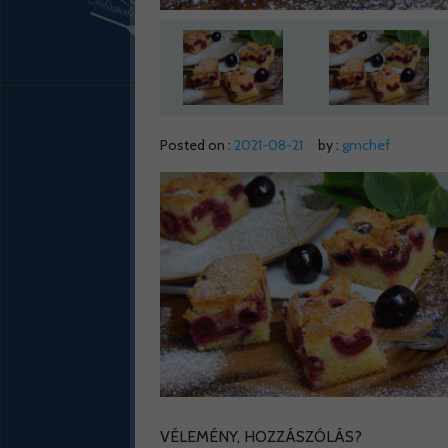
Posted on :
2021-08-21
by :
gmchef
VÉLEMÉNY, HOZZÁSZÓLÁS?