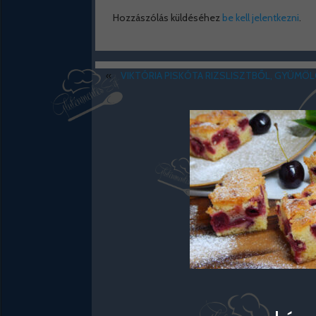
Hozzászólás küldéséhez
be kell jelentkezni
.
«
VIKTÓRIA PISKÓTA RIZSLISZTBŐL, GYÜMÖ