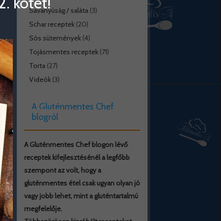
. kötet!
Savanyúság / saláta
(3)
Schar receptek
(20)
Sós sütemények
(4)
Tojásmentes receptek
(71)
Torta
(27)
Videók
(3)
A Gluténmentes Chef
blogról
A Gluténmentes Chef blogon lévő
receptek kifejlesztésénél a legfőbb
szempont az volt, hogy a
gluténmentes étel csak ugyan olyan jó
vagy jobb lehet, mint a gluténtartalmú
megfelelője.