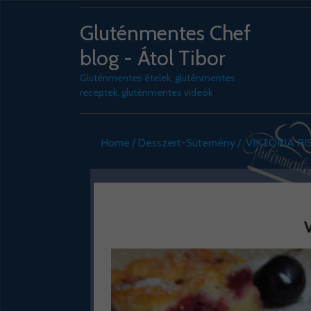
Gluténmentes Chef
blog - Átol Tibor
Gluténmentes ételek, gluténmentes
receptek, gluténmentes videók
Home
Desszert-Sütemény
VIKTÓRIA P
V