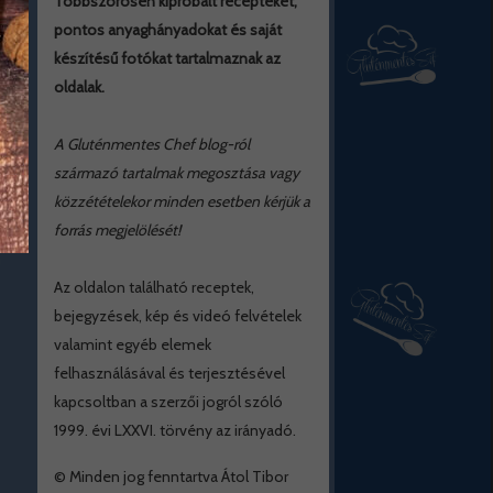
Többszörösen kipróbált recepteket,
pontos anyaghányadokat és saját
készítésű fotókat tartalmaznak az
oldalak.
A Gluténmentes Chef blog-ról
származó tartalmak megosztása vagy
közzétételekor minden esetben kérjük a
forrás megjelölését!
Az oldalon található receptek,
bejegyzések, kép és videó felvételek
valamint egyéb elemek
felhasználásával és terjesztésével
kapcsoltban a szerzői jogról szóló
1999. évi LXXVI. törvény az irányadó.
© Minden jog fenntartva Átol Tibor