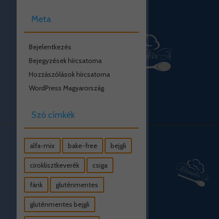
Meta
Bejelentkezés
Bejegyzések hírcsatorna
Hozzászólások hírcsatorna
WordPress Magyarország
Szó címkék
alfa-mix
bake-free
bejgli
ciroklisztkeverék
csiga
fánk
gluténmentes
gluténmentes bejgli