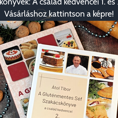
könyvek: A család kedvencei 1. és 2
Vásárláshoz kattintson a képre!