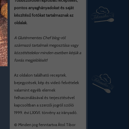
Többszörösen kipróbált recepteket,
pontos anyaghányadokat és saját
készítésű fotókat tartalmaznak az
oldalak.
A Gluténmentes Chef blog-ról
származó tartalmak megosztása vagy
közzétételekor minden esetben kérjük a
forrás megjelölését!
Az oldalon található receptek,
bejegyzések, kép és videó felvételek
valamint egyéb elemek
felhasználásával és terjesztésével
kapcsoltban a szerzői jogról szóló
1999. évi LXXVI. törvény az irányadó.
© Minden jog fenntartva Átol Tibor