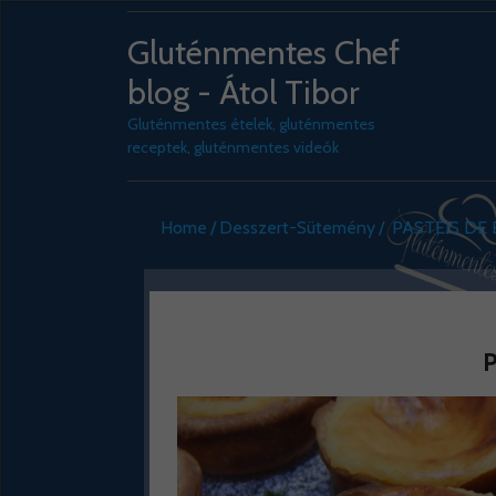
Gluténmentes Chef
blog - Átol Tibor
Gluténmentes ételek, gluténmentes
receptek, gluténmentes videók
Home
Desszert-Sütemény
PASTÉIS DE
P