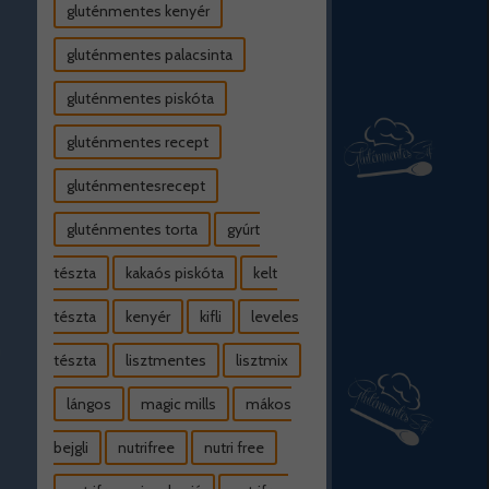
gluténmentes kenyér
gluténmentes palacsinta
gluténmentes piskóta
gluténmentes recept
gluténmentesrecept
gluténmentes torta
gyúrt
tészta
kakaós piskóta
kelt
tészta
kenyér
kifli
leveles
tészta
lisztmentes
lisztmix
lángos
magic mills
mákos
bejgli
nutrifree
nutri free