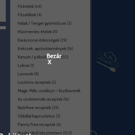
Főételek
(64)
Főzelékek
(4)
Halak / Tenger gyümölcsei
(3)
Húsmentes ételek
(11)
Karácsonyi édességek
(29)
Kekszek, aprósütemények
(16)
Bezár
Kenyér / péksütemény
(50)
X
Lekvár
(1)
Levesek
(8)
Lisztmix receptek
(5)
Magic Mills cirokliszt – lisztkeverék
és ciroktermék receptek
(16)
Nutrifree receptek
(39)
Oldallal kapcsolatos
(3)
Penny Free receptek
(6)
Rizslisztből készítettem
(103)