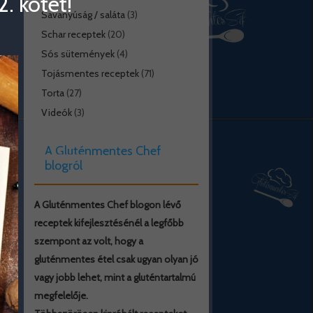
. kötet!
Savanyúság / saláta
(3)
Schar receptek
(20)
Sós sütemények
(4)
Tojásmentes receptek
(71)
Torta
(27)
Videók
(3)
A Gluténmentes Chef
blogról
A Gluténmentes Chef blogon lévő
receptek kifejlesztésénél a legfőbb
szempont az volt, hogy a
gluténmentes étel csak ugyan olyan jó
vagy jobb lehet, mint a gluténtartalmú
megfelelője.