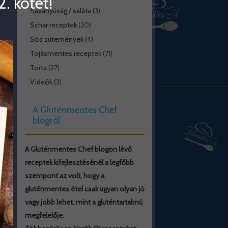
. kötet!
Savanyúság / saláta
(3)
Schar receptek
(20)
Sós sütemények
(4)
Tojásmentes receptek
(71)
Torta
(27)
Videók
(3)
A Gluténmentes Chef
blogról
A Gluténmentes Chef blogon lévő
receptek kifejlesztésénél a legfőbb
szempont az volt, hogy a
gluténmentes étel csak ugyan olyan jó
vagy jobb lehet, mint a gluténtartalmú
megfelelője.