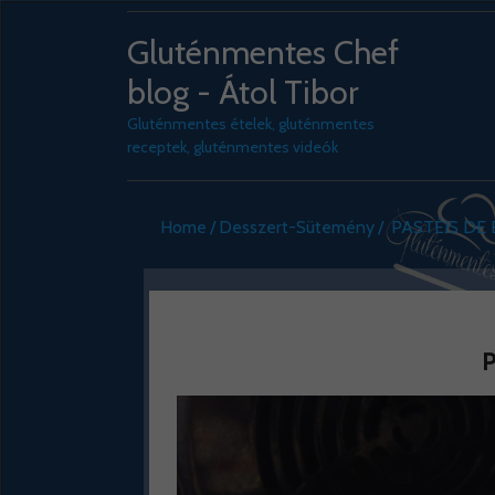
Gluténmentes Chef
blog - Átol Tibor
Gluténmentes ételek, gluténmentes
receptek, gluténmentes videók
Home
Desszert-Sütemény
PASTÉIS DE
P