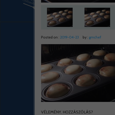
Posted on :
2019-04-23
by :
gmchef
VÉLEMÉNY, HOZZÁSZÓLÁS?