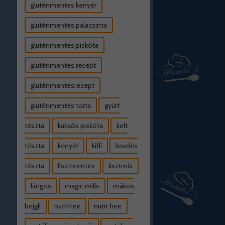
gluténmentes kenyér
gluténmentes palacsinta
gluténmentes piskóta
gluténmentes recept
gluténmentesrecept
gluténmentes torta
gyúrt
tészta
kakaós piskóta
kelt
tészta
kenyér
kifli
leveles
tészta
lisztmentes
lisztmix
lángos
magic mills
mákos
bejgli
nutrifree
nutri free