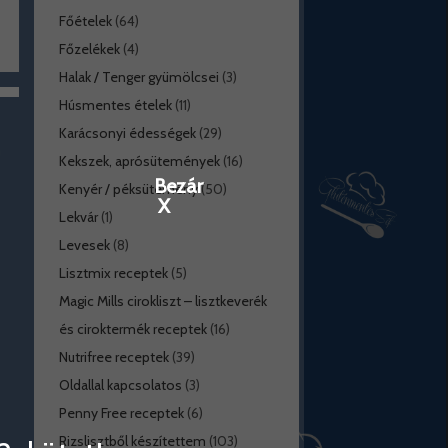
Főételek
(64)
Főzelékek
(4)
Halak / Tenger gyümölcsei
(3)
Húsmentes ételek
(11)
Karácsonyi édességek
(29)
Kekszek, aprósütemények
(16)
Bezár
Kenyér / péksütemény
(50)
X
Lekvár
(1)
Levesek
(8)
Lisztmix receptek
(5)
Magic Mills cirokliszt – lisztkeverék
és ciroktermék receptek
(16)
Nutrifree receptek
(39)
Oldallal kapcsolatos
(3)
Penny Free receptek
(6)
Rizslisztből készítettem
(103)