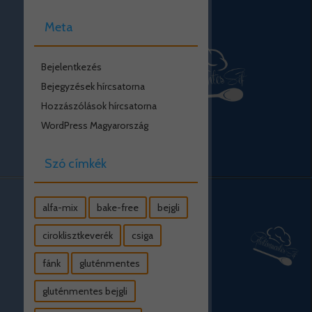
Meta
Bejelentkezés
Bejegyzések hírcsatorna
Hozzászólások hírcsatorna
WordPress Magyarország
Szó címkék
alfa-mix
bake-free
bejgli
ciroklisztkeverék
csiga
fánk
gluténmentes
gluténmentes bejgli