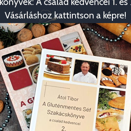
könyvek: A család kedvencei 1. és 2
Vásárláshoz kattintson a képre!