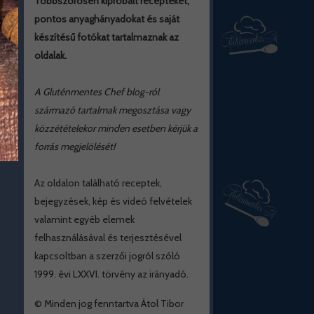
Többszörösen kipróbált recepteket,
pontos anyaghányadokat és saját
készítésű fotókat tartalmaznak az
oldalak.
A Gluténmentes Chef blog-ról
származó tartalmak megosztása vagy
közzétételekor minden esetben kérjük a
forrás megjelölését!
Az oldalon található receptek,
bejegyzések, kép és videó felvételek
valamint egyéb elemek
felhasználásával és terjesztésével
kapcsoltban a szerzői jogról szóló
1999. évi LXXVI. törvény az irányadó.
© Minden jog fenntartva Átol Tibor