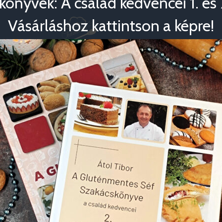
könyvek: A család kedvencei 1. és 2
Vásárláshoz kattintson a képre!