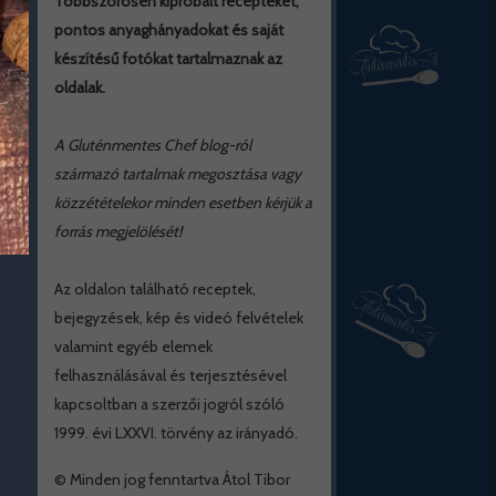
Többszörösen kipróbált recepteket,
pontos anyaghányadokat és saját
készítésű fotókat tartalmaznak az
oldalak.
A Gluténmentes Chef blog-ról
származó tartalmak megosztása vagy
közzétételekor minden esetben kérjük a
forrás megjelölését!
Az oldalon található receptek,
bejegyzések, kép és videó felvételek
valamint egyéb elemek
felhasználásával és terjesztésével
kapcsoltban a szerzői jogról szóló
1999. évi LXXVI. törvény az irányadó.
© Minden jog fenntartva Átol Tibor