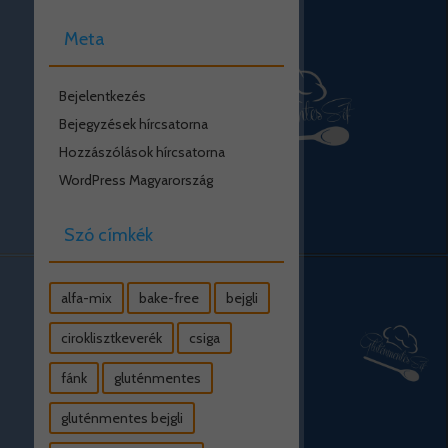
Meta
Bejelentkezés
Bejegyzések hírcsatorna
Hozzászólások hírcsatorna
WordPress Magyarország
Szó címkék
alfa-mix
bake-free
bejgli
ciroklisztkeverék
csiga
fánk
gluténmentes
gluténmentes bejgli