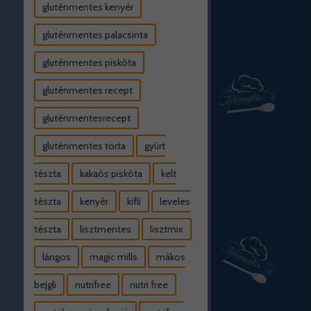
gluténmentes kenyér
gluténmentes palacsinta
gluténmentes piskóta
gluténmentes recept
gluténmentesrecept
gluténmentes torta
gyúrt
tészta
kakaós piskóta
kelt
tészta
kenyér
kifli
leveles
tészta
lisztmentes
lisztmix
lángos
magic mills
mákos
bejgli
nutrifree
nutri free