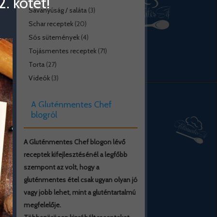
. kötet!
Savanyúság / saláta
(3)
Schar receptek
(20)
Sós sütemények
(4)
Tojásmentes receptek
(71)
Torta
(27)
Videók
(3)
A Gluténmentes Chef
blogról
A Gluténmentes Chef blogon lévő
receptek kifejlesztésénél a legfőbb
szempont az volt, hogy a
gluténmentes étel csak ugyan olyan jó
vagy jobb lehet, mint a gluténtartalmú
megfelelője.