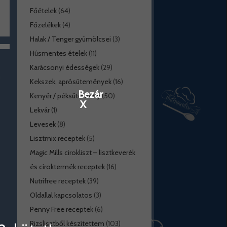
Főételek
(64)
Főzelékek
(4)
Halak / Tenger gyümölcsei
(3)
Húsmentes ételek
(11)
Karácsonyi édességek
(29)
Kekszek, aprósütemények
(16)
Bezár
Kenyér / péksütemény
(50)
X
Lekvár
(1)
Levesek
(8)
Lisztmix receptek
(5)
Magic Mills cirokliszt – lisztkeverék
és ciroktermék receptek
(16)
Nutrifree receptek
(39)
Oldallal kapcsolatos
(3)
Penny Free receptek
(6)
Rizslisztből készítettem
(103)