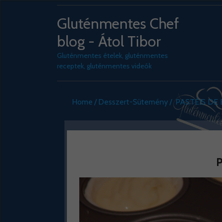
Gluténmentes Chef
blog - Átol Tibor
Gluténmentes ételek, gluténmentes
receptek, gluténmentes videók
Home
Desszert-Sütemény
PASTÉIS DE
P