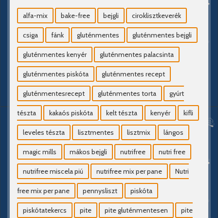
alfa-mix
bake-free
bejgli
ciroklisztkeverék
csiga
fánk
gluténmentes
gluténmentes bejgli
gluténmentes kenyér
gluténmentes palacsinta
gluténmentes piskóta
gluténmentes recept
gluténmentesrecept
gluténmentes torta
gyúrt
tészta
kakaós piskóta
kelt tészta
kenyér
kifli
leveles tészta
lisztmentes
lisztmix
lángos
magic mills
mákos bejgli
nutrifree
nutri free
nutrifree miscela piú
nutrifree mix per pane
Nutri
free mix per pane
pennysliszt
piskóta
piskótatekercs
pite
pite gluténmentesen
pite