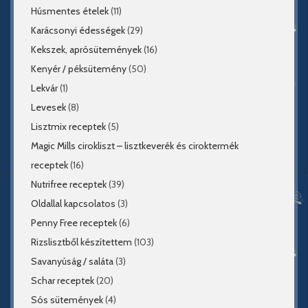
Húsmentes ételek
(11)
Karácsonyi édességek
(29)
Kekszek, aprósütemények
(16)
Kenyér / péksütemény
(50)
Lekvár
(1)
Levesek
(8)
Lisztmix receptek
(5)
Magic Mills cirokliszt – lisztkeverék és ciroktermék
receptek
(16)
Nutrifree receptek
(39)
Oldallal kapcsolatos
(3)
Penny Free receptek
(6)
Rizslisztből készítettem
(103)
Savanyúság / saláta
(3)
Schar receptek
(20)
Sós sütemények
(4)