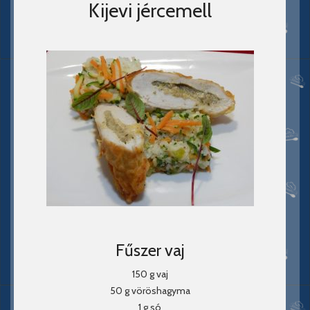
Kijevi jércemell
Fűszer vaj
150 g vaj
50 g vöröshagyma
1 g só