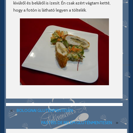
kívülről és belülről is ízesít. Én csak azért vágtam ketté,
hogy a fotón is látható legyen a töltelék.
«
BOLOGNAI GLUTÉNMENTESEN
PASTÉIS DE BELÉM GLUTÉNMENTESEN
»