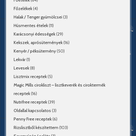
Főételek
(64)
Főzelékek
(4)
Halak / Tenger gyümölcsei
(3)
Húsmentes ételek
(11)
Karácsonyi édességek
(29)
Kekszek, aprósütemények
(16)
Kenyér / péksütemény
(50)
Lekvár
(1)
Levesek
(8)
Lisztmix receptek
(5)
Magic Mills cirokliszt – lisztkeverék és ciroktermék
receptek
(16)
Nutrifree receptek
(39)
Oldallal kapcsolatos
(3)
Penny Free receptek
(6)
Rizslisztből készítettem
(103)