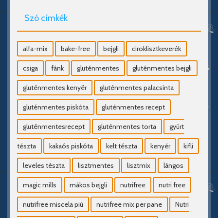
Szó címkék
alfa-mix
bake-free
bejgli
ciroklisztkeverék
csiga
fánk
gluténmentes
gluténmentes bejgli
gluténmentes kenyér
gluténmentes palacsinta
gluténmentes piskóta
gluténmentes recept
gluténmentesrecept
gluténmentes torta
gyúrt
tészta
kakaós piskóta
kelt tészta
kenyér
kifli
leveles tészta
lisztmentes
lisztmix
lángos
magic mills
mákos bejgli
nutrifree
nutri free
nutrifree miscela piú
nutrifree mix per pane
Nutri