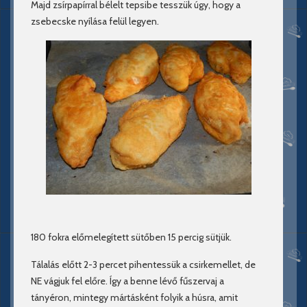
Majd zsírpapírral bélelt tepsibe tesszük úgy, hogy a
zsebecske nyílása felül legyen.
180 fokra előmelegített sütőben 15 percig sütjük.
Tálalás előtt 2-3 percet pihentessük a csirkemellet, de
NE vágjuk fel előre. Így a benne lévő fűszervaj a
tányéron, mintegy mártásként folyik a húsra, amit