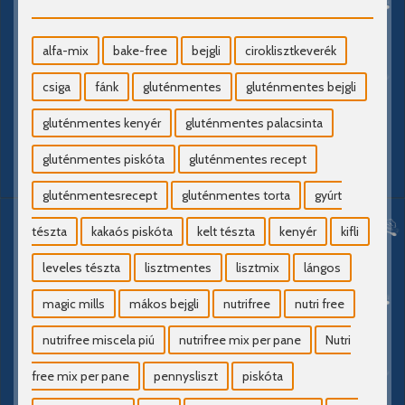
alfa-mix
bake-free
bejgli
ciroklisztkeverék
csiga
fánk
gluténmentes
gluténmentes bejgli
gluténmentes kenyér
gluténmentes palacsinta
gluténmentes piskóta
gluténmentes recept
gluténmentesrecept
gluténmentes torta
gyúrt
tészta
kakaós piskóta
kelt tészta
kenyér
kifli
leveles tészta
lisztmentes
lisztmix
lángos
magic mills
mákos bejgli
nutrifree
nutri free
nutrifree miscela piú
nutrifree mix per pane
Nutri
free mix per pane
pennysliszt
piskóta