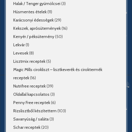
Halak / Tenger gyümölcsei
(3)
Húsmentes ételek
(11)
Karácsonyi édességek
(29)
Kekszek, aprósütemények
(16)
Kenyér / péksütemény
(50)
Lekvár
(1)
Levesek
(8)
Lisztmix receptek
(5)
Magic Mills cirokliszt – lisztkeverék és ciroktermék
receptek
(16)
Nutrifree receptek
(39)
Oldallal kapcsolatos
(3)
Penny Free receptek
(6)
Rizslisztből készítettem
(103)
Savanyúság / saláta
(3)
Schar receptek
(20)