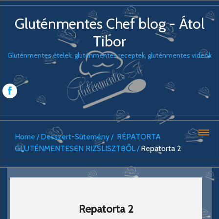
Gluténmentes Chef blog - Átol
Tibor
Gluténmentes ételek, gluténmentes receptek, gluténmentes videók
Home
Desszert-Sütemény
RÉPATORTA
GLUTÉNMENTESEN RIZSLISZTBŐL
Repatorta 2
Repatorta 2