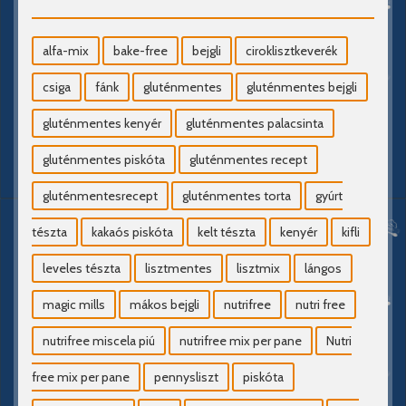
alfa-mix
bake-free
bejgli
ciroklisztkeverék
csiga
fánk
gluténmentes
gluténmentes bejgli
gluténmentes kenyér
gluténmentes palacsinta
gluténmentes piskóta
gluténmentes recept
gluténmentesrecept
gluténmentes torta
gyúrt
tészta
kakaós piskóta
kelt tészta
kenyér
kifli
leveles tészta
lisztmentes
lisztmix
lángos
magic mills
mákos bejgli
nutrifree
nutri free
nutrifree miscela piú
nutrifree mix per pane
Nutri
free mix per pane
pennysliszt
piskóta