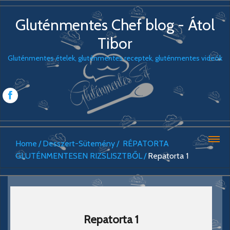
Gluténmentes Chef blog - Átol
Tibor
Gluténmentes ételek, gluténmentes receptek, gluténmentes videók
Home
Desszert-Sütemény
RÉPATORTA
GLUTÉNMENTESEN RIZSLISZTBŐL
Repatorta 1
Repatorta 1