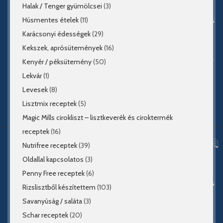
Halak / Tenger gyümölcsei
(3)
Húsmentes ételek
(11)
Karácsonyi édességek
(29)
Kekszek, aprósütemények
(16)
Kenyér / péksütemény
(50)
Lekvár
(1)
Levesek
(8)
Lisztmix receptek
(5)
Magic Mills cirokliszt – lisztkeverék és ciroktermék
receptek
(16)
Nutrifree receptek
(39)
Oldallal kapcsolatos
(3)
Penny Free receptek
(6)
Rizslisztből készítettem
(103)
Savanyúság / saláta
(3)
Schar receptek
(20)