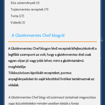
Sós sütemények
(4)
Tojásmentes receptek
(71)
Torta
(27)
Videók
(3)
A Gluténmentes Chef blogról
A Gluténmentes Chef blogon lévő receptek kifejlesztésénél a
legfőbb szempont az volt, hogy a gluténmentes étel csak
ugyan olyan jó vagy jobb lehet, mint a gluténtartalmú
megfelelője.
Többszörösen kipróbált recepteket, pontos
anyaghányadokat és saját készítésű fotókat tartalmaznak az
oldalak.
A Gluténmentes Chef blog-ról származó tartalmak megosztása
vagy közzétételekor minden esetben kérjük a forrás