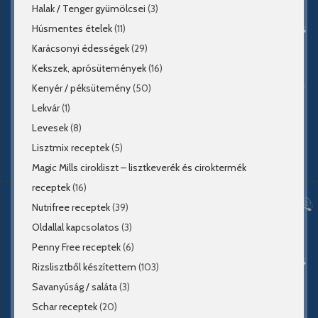
Halak / Tenger gyümölcsei
(3)
Húsmentes ételek
(11)
Karácsonyi édességek
(29)
Kekszek, aprósütemények
(16)
Kenyér / péksütemény
(50)
Lekvár
(1)
Levesek
(8)
Lisztmix receptek
(5)
Magic Mills cirokliszt – lisztkeverék és ciroktermék
receptek
(16)
Nutrifree receptek
(39)
Oldallal kapcsolatos
(3)
Penny Free receptek
(6)
Rizslisztből készítettem
(103)
Savanyúság / saláta
(3)
Schar receptek
(20)