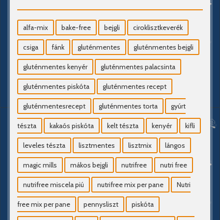
alfa-mix
bake-free
bejgli
ciroklisztkeverék
csiga
fánk
gluténmentes
gluténmentes bejgli
gluténmentes kenyér
gluténmentes palacsinta
gluténmentes piskóta
gluténmentes recept
gluténmentesrecept
gluténmentes torta
gyúrt
tészta
kakaós piskóta
kelt tészta
kenyér
kifli
leveles tészta
lisztmentes
lisztmix
lángos
magic mills
mákos bejgli
nutrifree
nutri free
nutrifree miscela piú
nutrifree mix per pane
Nutri
free mix per pane
pennysliszt
piskóta