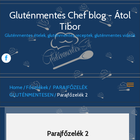
Gluténmentes Chef blog - Átol
Tibor
Gluténmentes ételek, gluténmentes receptek, gluténmentes videók
Home
Főzelékek
PARAJFŐZELÉK
GLUTÉNMENTESEN
Parajfőzelék 2
Parajfőzelék 2