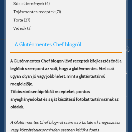
Sós sütemények
(4)
Tojásmentes receptek
(71)
Torta
(27)
Videók
(3)
A Gluténmentes Chef blogról
A Gluténmentes Chef blogon lévő receptek kifejlesztésénél a
legfőbb szempont az volt, hogy a gluténmentes étel csak
ugyan olyan jó vagy jobb lehet, mint a gluténtartalmú
megfelelője.
Többszörösen kipróbált recepteket, pontos
anyaghányadokat és saját készítésű fotókat tartalmaznak az
oldalak.
A Gluténmentes Chef blog-ról származó tartalmak megosztása
vagy közzétételekor minden esetben kérjük a forrás