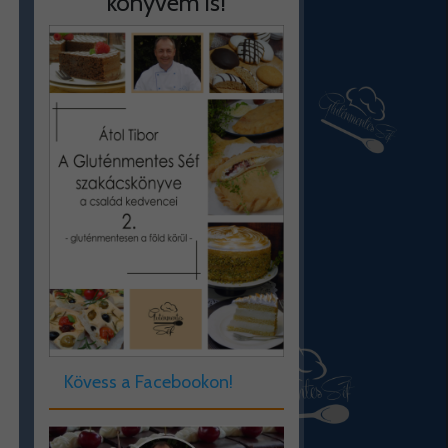
könyvem is!
Kövess a Facebookon!