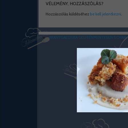
VÉLEMÉNY, HOZZÁSZÓLÁS?
Hozzászólás küldéséhez
be kell jelentkezni
.
«
ARANYGALUSKA GLUTÉNMENTESEN SCHAR M