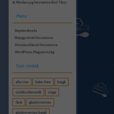
© Minden jog fenntartva Átol Tibor
Meta
Bejelentkezés
Bejegyzések hírcsatorna
Hozzászólások hírcsatorna
WordPress Magyarország
Szó címkék
alfa-mix
bake-free
bejgli
ciroklisztkeverék
csiga
fánk
gluténmentes
gluténmentes bejgli