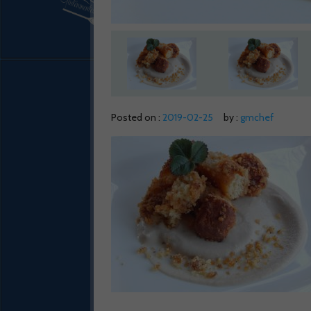
Posted on :
2019-02-25
by :
gmchef