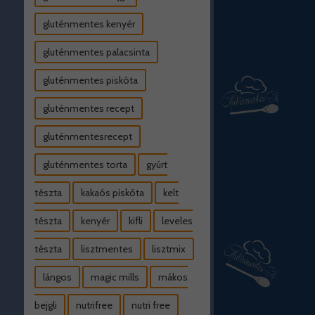
gluténmentes kenyér
gluténmentes palacsinta
gluténmentes piskóta
gluténmentes recept
gluténmentesrecept
gluténmentes torta
gyúrt
tészta
kakaós piskóta
kelt
tészta
kenyér
kifli
leveles
tészta
lisztmentes
lisztmix
lángos
magic mills
mákos
bejgli
nutrifree
nutri free