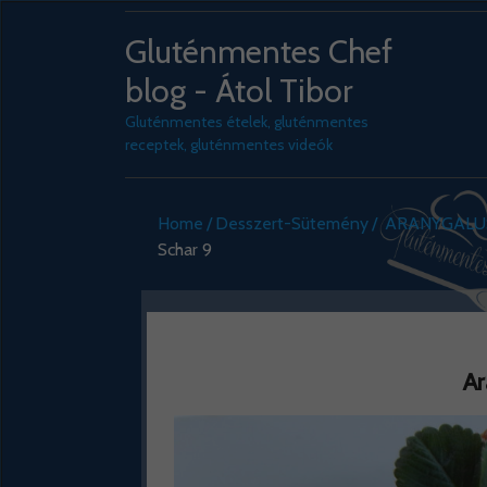
Gluténmentes Chef
blog - Átol Tibor
Gluténmentes ételek, gluténmentes
receptek, gluténmentes videók
Home
Desszert-Sütemény
ARANYGALUS
Schar 9
Ar