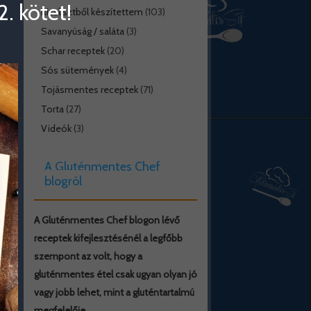
. kötet!
Rizslisztből készítettem
(103)
Savanyúság / saláta
(3)
Schar receptek
(20)
Sós sütemények
(4)
Tojásmentes receptek
(71)
Torta
(27)
Videók
(3)
A Gluténmentes Chef
blogról
A Gluténmentes Chef blogon lévő
receptek kifejlesztésénél a legfőbb
szempont az volt, hogy a
gluténmentes étel csak ugyan olyan jó
vagy jobb lehet, mint a gluténtartalmú
megfelelője.