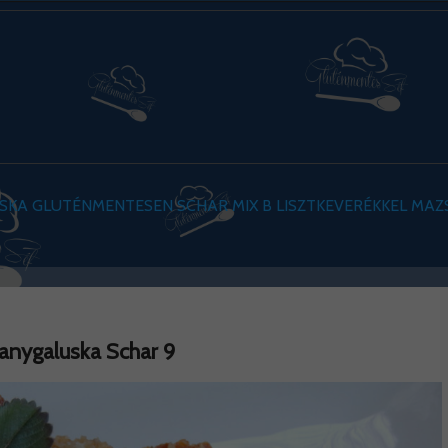
KA GLUTÉNMENTESEN SCHAR MIX B LISZTKEVERÉKKEL MA
anygaluska Schar 9