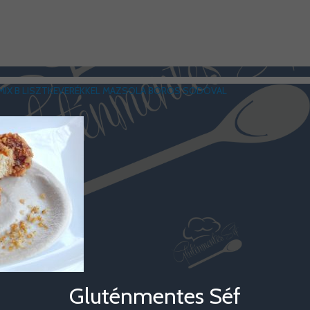
IX B LISZTKEVERÉKKEL MAZSOLA BOROS SODÓVAL
Gluténmentes Séf