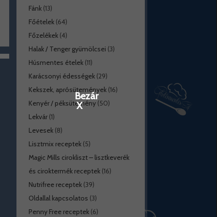
Fánk
(13)
Főételek
(64)
Főzelékek
(4)
Halak / Tenger gyümölcsei
(3)
Húsmentes ételek
(11)
Karácsonyi édességek
(29)
Kekszek, aprósütemények
(16)
Bezár
Kenyér / péksütemény
(50)
X
Lekvár
(1)
Levesek
(8)
Lisztmix receptek
(5)
Magic Mills cirokliszt – lisztkeverék
és ciroktermék receptek
(16)
Nutrifree receptek
(39)
Oldallal kapcsolatos
(3)
Penny Free receptek
(6)