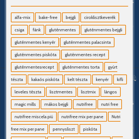
alfa-mix
bake-free
bejgli
ciroklisztkeverék
csiga
fánk
gluténmentes
gluténmentes bejgli
gluténmentes kenyér
gluténmentes palacsinta
gluténmentes piskóta
gluténmentes recept
gluténmentesrecept
gluténmentes torta
gyúrt
tészta
kakaós piskóta
kelt tészta
kenyér
kifli
leveles tészta
lisztmentes
lisztmix
lángos
magic mills
mákos bejgli
nutrifree
nutri free
nutrifree miscela piú
nutrifree mix per pane
Nutri
free mix per pane
pennysliszt
piskóta