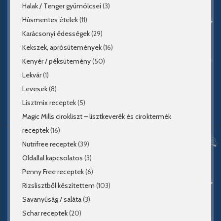
Halak / Tenger gyümölcsei
(3)
Húsmentes ételek
(11)
Karácsonyi édességek
(29)
Kekszek, aprósütemények
(16)
Kenyér / péksütemény
(50)
Lekvár
(1)
Levesek
(8)
Lisztmix receptek
(5)
Magic Mills cirokliszt – lisztkeverék és ciroktermék
receptek
(16)
Nutrifree receptek
(39)
Oldallal kapcsolatos
(3)
Penny Free receptek
(6)
Rizslisztből készítettem
(103)
Savanyúság / saláta
(3)
Schar receptek
(20)