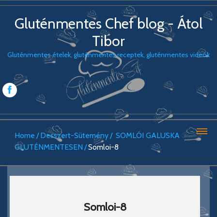
Gluténmentes Chef blog - Átol
Tibor
Gluténmentes ételek, gluténmentes receptek, gluténmentes videók
Home
Desszert-Sütemény
SOMLÓI GALUSKA
GLUTÉNMENTESEN
Somloi-8
Somloi-8