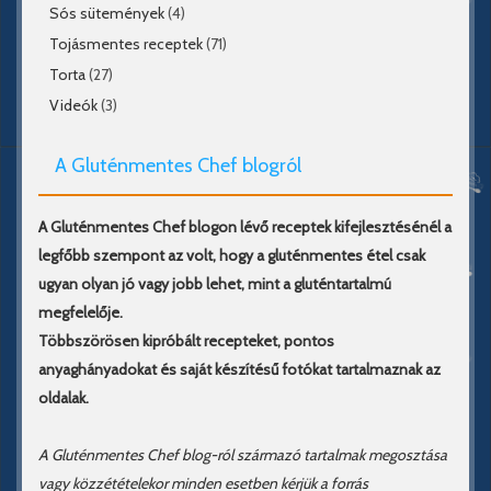
Sós sütemények
(4)
Tojásmentes receptek
(71)
Torta
(27)
Videók
(3)
A Gluténmentes Chef blogról
A Gluténmentes Chef blogon lévő receptek kifejlesztésénél a
legfőbb szempont az volt, hogy a gluténmentes étel csak
ugyan olyan jó vagy jobb lehet, mint a gluténtartalmú
megfelelője.
Többszörösen kipróbált recepteket, pontos
anyaghányadokat és saját készítésű fotókat tartalmaznak az
oldalak.
A Gluténmentes Chef blog-ról származó tartalmak megosztása
vagy közzétételekor minden esetben kérjük a forrás