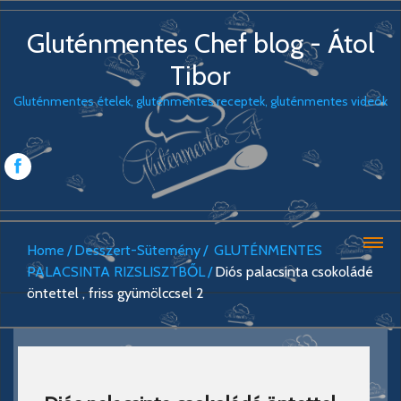
Gluténmentes Chef blog - Átol
Tibor
Gluténmentes ételek, gluténmentes receptek, gluténmentes videók
Home
Desszert-Sütemény
GLUTÉNMENTES
PALACSINTA RIZSLISZTBŐL
Diós palacsinta csokoládé
öntettel , friss gyümölccsel 2