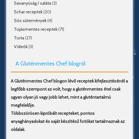
Savanyúság / saláta
(3)
Schar receptek
(20)
Sós sütemények
(4)
Tojásmentes receptek
(71)
Torta
(27)
Videók
(3)
A Gluténmentes Chef blogról
A Gluténmentes Chef blogon lévő receptek kifejlesztésénél a
legfőbb szempont az volt, hogy a gluténmentes étel csak
ugyan olyan jó vagy jobb lehet, mint a gluténtartalmú
megfelelője.
Többszörösen kipróbált recepteket, pontos
anyaghányadokat és saját készítésű fotókat tartalmaznak az
oldalak.