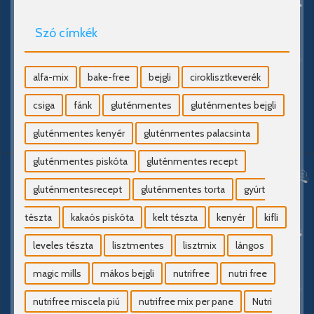
Szó címkék
alfa-mix
bake-free
bejgli
ciroklisztkeverék
csiga
fánk
gluténmentes
gluténmentes bejgli
gluténmentes kenyér
gluténmentes palacsinta
gluténmentes piskóta
gluténmentes recept
gluténmentesrecept
gluténmentes torta
gyúrt
tészta
kakaós piskóta
kelt tészta
kenyér
kifli
leveles tészta
lisztmentes
lisztmix
lángos
magic mills
mákos bejgli
nutrifree
nutri free
nutrifree miscela piú
nutrifree mix per pane
Nutri