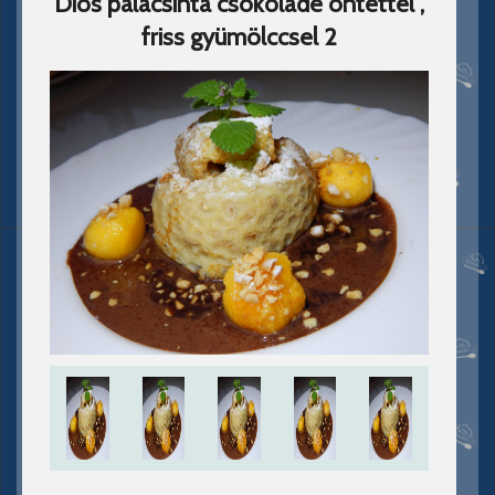
Diós palacsinta csokoládé öntettel ,
friss gyümölccsel 2