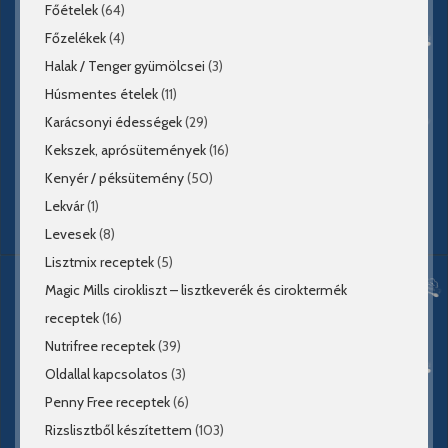
Főételek
(64)
Főzelékek
(4)
Halak / Tenger gyümölcsei
(3)
Húsmentes ételek
(11)
Karácsonyi édességek
(29)
Kekszek, aprósütemények
(16)
Kenyér / péksütemény
(50)
Lekvár
(1)
Levesek
(8)
Lisztmix receptek
(5)
Magic Mills cirokliszt – lisztkeverék és ciroktermék
receptek
(16)
Nutrifree receptek
(39)
Oldallal kapcsolatos
(3)
Penny Free receptek
(6)
Rizslisztből készítettem
(103)