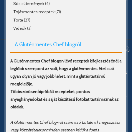
Sós sütemények
(4)
Tojásmentes receptek
(71)
Torta
(27)
Videók
(3)
A Gluténmentes Chef blogról
A Gluténmentes Chef blogon lévő receptek kifejlesztésénél a
legfőbb szempont az volt, hogy a gluténmentes étel csak
ugyan olyan jó vagy jobb lehet, mint a gluténtartalmú
megfelelője.
Többszörösen kipróbált recepteket, pontos
anyaghányadokat és saját készítésű fotókat tartalmaznak az
oldalak.
A Gluténmentes Chef blog-ról származó tartalmak megosztása
vagy közzétételekor minden esetben kérjük a forrás