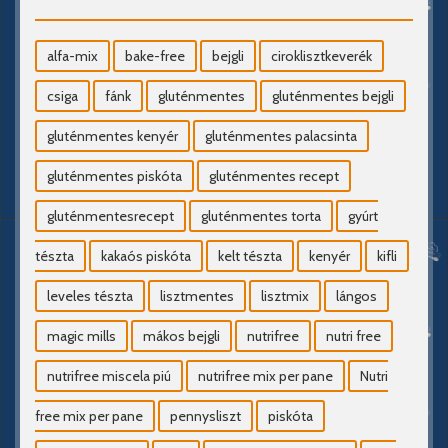
alfa-mix
bake-free
bejgli
ciroklisztkeverék
csiga
fánk
gluténmentes
gluténmentes bejgli
gluténmentes kenyér
gluténmentes palacsinta
gluténmentes piskóta
gluténmentes recept
gluténmentesrecept
gluténmentes torta
gyúrt
tészta
kakaós piskóta
kelt tészta
kenyér
kifli
leveles tészta
lisztmentes
lisztmix
lángos
magic mills
mákos bejgli
nutrifree
nutri free
nutrifree miscela piú
nutrifree mix per pane
Nutri
free mix per pane
pennysliszt
piskóta