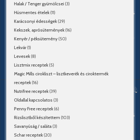
Halak / Tenger gyümölcsei
(3)
Húsmentes ételek
(11)
Karácsonyi édességek
(29)
Kekszek, aprósütemények
(16)
Kenyér / péksütemény
(50)
Lekvár
(1)
Levesek
(8)
Lisztmix receptek
(5)
Magic Mills cirokliszt – lisztkeverék és ciroktermék
receptek
(16)
Nutrifree receptek
(39)
Oldallal kapcsolatos
(3)
Penny Free receptek
(6)
Rizslisztből készítettem
(103)
Savanyúság / saláta
(3)
Schar receptek
(20)