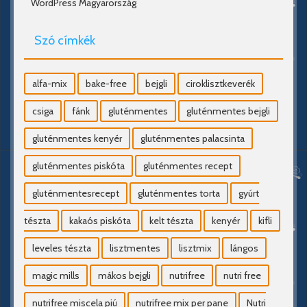
WordPress Magyarország
Szó címkék
alfa-mix
bake-free
bejgli
ciroklisztkeverék
csiga
fánk
gluténmentes
gluténmentes bejgli
gluténmentes kenyér
gluténmentes palacsinta
gluténmentes piskóta
gluténmentes recept
gluténmentesrecept
gluténmentes torta
gyúrt
tészta
kakaós piskóta
kelt tészta
kenyér
kifli
leveles tészta
lisztmentes
lisztmix
lángos
magic mills
mákos bejgli
nutrifree
nutri free
nutrifree miscela piú
nutrifree mix per pane
Nutri