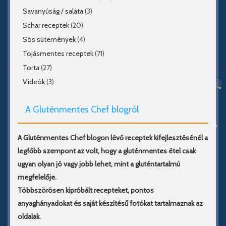
Savanyúság / saláta
(3)
Schar receptek
(20)
Sós sütemények
(4)
Tojásmentes receptek
(71)
Torta
(27)
Videók
(3)
A Gluténmentes Chef blogról
A Gluténmentes Chef blogon lévő receptek kifejlesztésénél a
legfőbb szempont az volt, hogy a gluténmentes étel csak
ugyan olyan jó vagy jobb lehet, mint a gluténtartalmú
megfelelője.
Többszörösen kipróbált recepteket, pontos
anyaghányadokat és saját készítésű fotókat tartalmaznak az
oldalak.