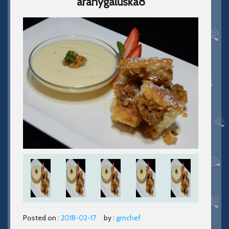
aranygaluska8
Posted on :
2018-02-17
by :
gmchef