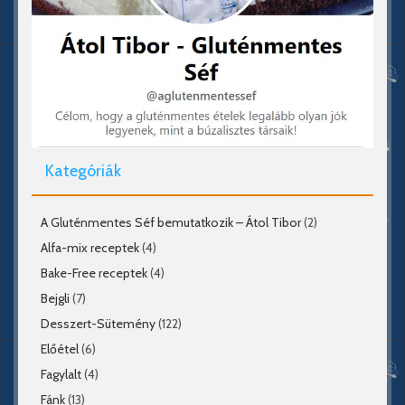
Kategóriák
A Gluténmentes Séf bemutatkozik – Átol Tibor
(2)
Alfa-mix receptek
(4)
Bake-Free receptek
(4)
Bejgli
(7)
Desszert-Sütemény
(122)
Előétel
(6)
Fagylalt
(4)
Fánk
(13)