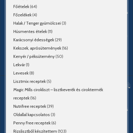
Főételek
(64)
Főzelékek
(4)
Halak / Tenger gyümölcsei
(3)
Húsmentes ételek
(11)
Karácsonyi édességek
(29)
Kekszek, aprósütemények
(16)
Kenyér / péksütemény
(50)
Lekvár
(1)
Levesek
(8)
Lisztmix receptek
(5)
Magic Mills cirokliszt – lisztkeverék és ciroktermék
receptek
(16)
Nutrifree receptek
(39)
Oldallal kapcsolatos
(3)
Penny Free receptek
(6)
Rizslisztből készítettem
(103)