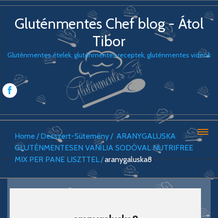
Gluténmentes Chef blog - Átol
Tibor
Gluténmentes ételek, gluténmentes receptek, gluténmentes videók
Home
Desszert-Sütemény
ARANYGALUSKA
GLUTÉNMENTESEN VANÍLIA SODÓVAL NUTRIFREE
MIX PER PANE LISZTTEL
aranygaluska8