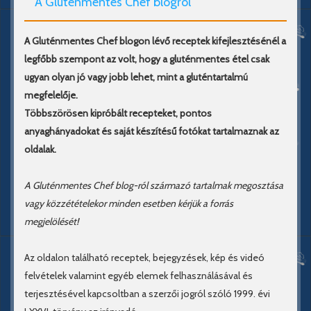
A Gluténmentes Chef blogról
A Gluténmentes Chef blogon lévő receptek kifejlesztésénél a
legfőbb szempont az volt, hogy a gluténmentes étel csak
ugyan olyan jó vagy jobb lehet, mint a gluténtartalmú
megfelelője.
Többszörösen kipróbált recepteket, pontos
anyaghányadokat és saját készítésű fotókat tartalmaznak az
oldalak.
A Gluténmentes Chef blog-ról származó tartalmak megosztása
vagy közzétételekor minden esetben kérjük a forrás
megjelölését!
Az oldalon található receptek, bejegyzések, kép és videó
felvételek valamint egyéb elemek felhasználásával és
terjesztésével kapcsoltban a szerzői jogról szóló 1999. évi