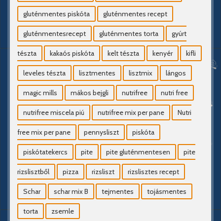
gluténmentes piskóta
gluténmentes recept
gluténmentesrecept
gluténmentes torta
gyúrt
tészta
kakaós piskóta
kelt tészta
kenyér
kifli
leveles tészta
lisztmentes
lisztmix
lángos
magic mills
mákos bejgli
nutrifree
nutri free
nutrifree miscela piú
nutrifree mix per pane
Nutri
free mix per pane
pennysliszt
piskóta
piskótatekercs
pite
pite gluténmentesen
pite
rizslisztből
pizza
rizsliszt
rizslisztes recept
Schar
schar mix B
tejmentes
tojásmentes
torta
zsemle