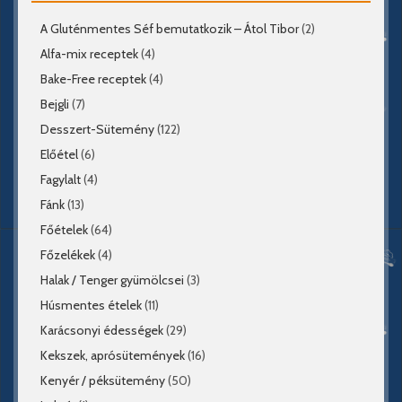
A Gluténmentes Séf bemutatkozik – Átol Tibor
(2)
Alfa-mix receptek
(4)
Bake-Free receptek
(4)
Bejgli
(7)
Desszert-Sütemény
(122)
Előétel
(6)
Fagylalt
(4)
Fánk
(13)
Főételek
(64)
Főzelékek
(4)
Halak / Tenger gyümölcsei
(3)
Húsmentes ételek
(11)
Karácsonyi édességek
(29)
Kekszek, aprósütemények
(16)
Kenyér / péksütemény
(50)