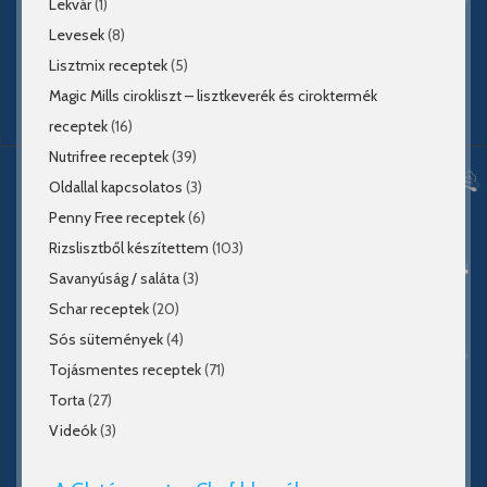
Lekvár
(1)
Levesek
(8)
Lisztmix receptek
(5)
Magic Mills cirokliszt – lisztkeverék és ciroktermék
receptek
(16)
Nutrifree receptek
(39)
Oldallal kapcsolatos
(3)
Penny Free receptek
(6)
Rizslisztből készítettem
(103)
Savanyúság / saláta
(3)
Schar receptek
(20)
Sós sütemények
(4)
Tojásmentes receptek
(71)
Torta
(27)
Videók
(3)