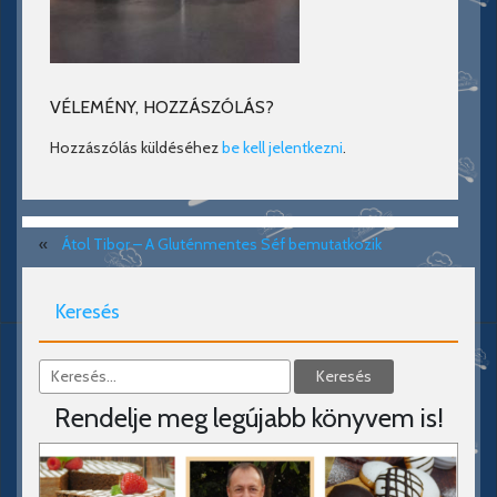
VÉLEMÉNY, HOZZÁSZÓLÁS?
Hozzászólás küldéséhez
be kell jelentkezni
.
«
Átol Tibor – A Gluténmentes Séf bemutatkozik
Keresés
Rendelje meg legújabb könyvem is!