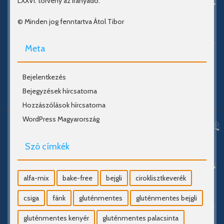
LXXVI. törvény az irányadó.
© Minden jog fenntartva Átol Tibor
Meta
Bejelentkezés
Bejegyzések hírcsatorna
Hozzászólások hírcsatorna
WordPress Magyarország
Szó címkék
alfa-mix
bake-free
bejgli
ciroklisztkeverék
csiga
fánk
gluténmentes
gluténmentes bejgli
gluténmentes kenyér
gluténmentes palacsinta