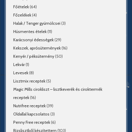
Főételek
(64)
Főzelékek
(4)
Halak / Tenger gyümölcsei
(3)
Húsmentes ételek
(11)
Karácsonyi édességek
(29)
Kekszek, aprósütemények
(16)
Kenyér / péksütemény
(50)
Lekvár
(1)
Levesek
(8)
Lisztmix receptek
(5)
Magic Mills cirokliszt – lisztkeverék és ciroktermék
receptek
(16)
Nutrifree receptek
(39)
Oldallal kapcsolatos
(3)
Penny Free receptek
(6)
Rizslisztből készítettem
(103)