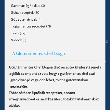
Savanyúság / saláta
(3)
Schar receptek
(20)
Sós sütemények
(4)
Tojásmentes receptek
(71)
Torta
(27)
Videók
(3)
A Gluténmentes Chef blogról
A Gluténmentes Chef blogon lévő receptek kifejlesztésénél a
legfőbb szempont az volt, hogy a gluténmentes étel csak
ugyan olyan jó vagy jobb lehet, mint a gluténtartalmú
megfelelője.
Többszörösen kipróbált recepteket, pontos
anyaghányadokat és saját készítésű fotókat tartalmaznak az
oldalak.