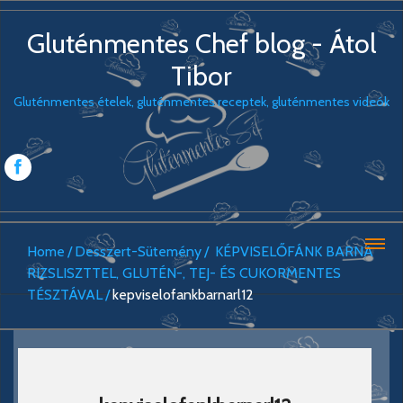
Gluténmentes Chef blog - Átol
Tibor
Gluténmentes ételek, gluténmentes receptek, gluténmentes videók
Home
Desszert-Sütemény
KÉPVISELŐFÁNK BARNA
RIZSLISZTTEL, GLUTÉN-, TEJ- ÉS CUKORMENTES
TÉSZTÁVAL
kepviselofankbarnarl12