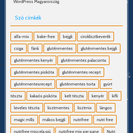
WordPress Magyarország
Szó címkék
alfa-mix
bake-free
bejgli
ciroklisztkeverék
csiga
fánk
gluténmentes
gluténmentes bejgli
gluténmentes kenyér
gluténmentes palacsinta
gluténmentes piskóta
gluténmentes recept
gluténmentesrecept
gluténmentes torta
gyúrt
tészta
kakaós piskóta
kelt tészta
kenyér
kifli
leveles tészta
lisztmentes
lisztmix
lángos
magic mills
mákos bejgli
nutrifree
nutri free
nutrifree miscela piú
nutrifree mix per pane
Nutri