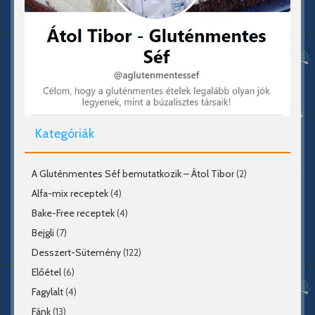
Kategóriák
A Gluténmentes Séf bemutatkozik – Átol Tibor
(2)
Alfa-mix receptek
(4)
Bake-Free receptek
(4)
Bejgli
(7)
Desszert-Sütemény
(122)
Előétel
(6)
Fagylalt
(4)
Fánk
(13)