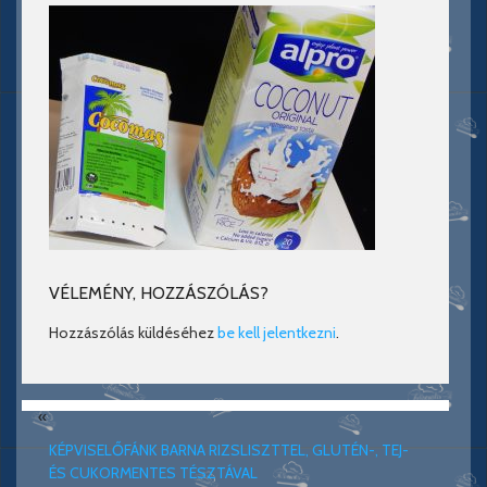
VÉLEMÉNY, HOZZÁSZÓLÁS?
Hozzászólás küldéséhez
be kell jelentkezni
.
«
KÉPVISELŐFÁNK BARNA RIZSLISZTTEL, GLUTÉN-, TEJ-
ÉS CUKORMENTES TÉSZTÁVAL