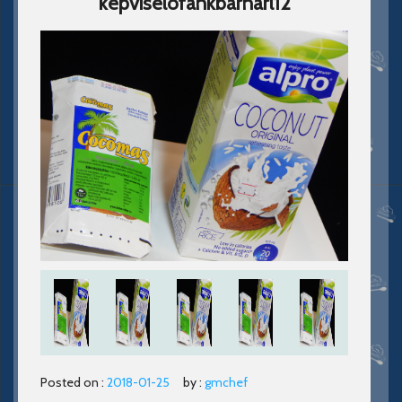
kepviselofankbarnarl12
Posted on :
2018-01-25
by :
gmchef