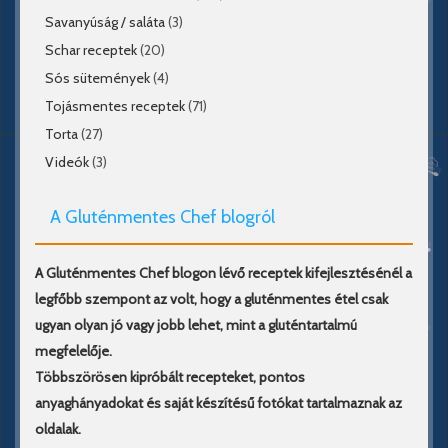
Savanyúság / saláta
(3)
Schar receptek
(20)
Sós sütemények
(4)
Tojásmentes receptek
(71)
Torta
(27)
Videók
(3)
A Gluténmentes Chef blogról
A Gluténmentes Chef blogon lévő receptek kifejlesztésénél a
legfőbb szempont az volt, hogy a gluténmentes étel csak
ugyan olyan jó vagy jobb lehet, mint a gluténtartalmú
megfelelője.
Többszörösen kipróbált recepteket, pontos
anyaghányadokat és saját készítésű fotókat tartalmaznak az
oldalak.