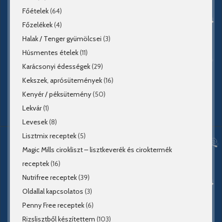
Főételek
(64)
Főzelékek
(4)
Halak / Tenger gyümölcsei
(3)
Húsmentes ételek
(11)
Karácsonyi édességek
(29)
Kekszek, aprósütemények
(16)
Kenyér / péksütemény
(50)
Lekvár
(1)
Levesek
(8)
Lisztmix receptek
(5)
Magic Mills cirokliszt – lisztkeverék és ciroktermék
receptek
(16)
Nutrifree receptek
(39)
Oldallal kapcsolatos
(3)
Penny Free receptek
(6)
Rizslisztből készítettem
(103)