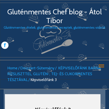
Gluténmentes Chef blog - Átol
Tibor
Gluténmentes ételek, gluténmentes receptek, gluténmentes videók
Home
Desszert-Sütemény
KÉPVISELŐFÁNK BARNA
RIZSLISZTTEL, GLUTÉN-, TEJ- ÉS CUKORMENTES
TÉSZTÁVAL
Képviselőfánk 3