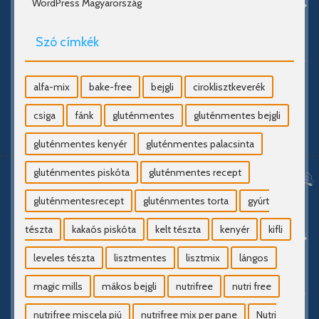
WordPress Magyarország
Szó címkék
alfa-mix
bake-free
bejgli
ciroklisztkeverék
csiga
fánk
gluténmentes
gluténmentes bejgli
gluténmentes kenyér
gluténmentes palacsinta
gluténmentes piskóta
gluténmentes recept
gluténmentesrecept
gluténmentes torta
gyúrt
tészta
kakaós piskóta
kelt tészta
kenyér
kifli
leveles tészta
lisztmentes
lisztmix
lángos
magic mills
mákos bejgli
nutrifree
nutri free
nutrifree miscela piú
nutrifree mix per pane
Nutri