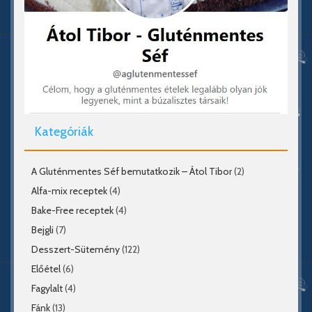
Kategóriák
A Gluténmentes Séf bemutatkozik – Átol Tibor
(2)
Alfa-mix receptek
(4)
Bake-Free receptek
(4)
Bejgli
(7)
Desszert-Sütemény
(122)
Előétel
(6)
Fagylalt
(4)
Fánk
(13)