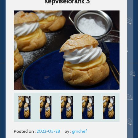
Képviselőfánk 3
Posted on :
2022-05-28
by :
gmchef