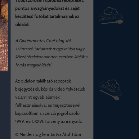
Többszörösen kipróbált recepteket,
pontos anyaghányadokat és saját
készítésű fotókat tartalmaznak az
oldalak.
A Gluténmentes Chef blog-ról
származó tartalmak megosztása vagy
közzétételekor minden esetben kérjük a
forrás megjelölését!
Az oldalon található receptek,
bejegyzések, kép és videó felvételek
valamint egyéb elemek
felhasználásával és terjesztésével
kapcsoltban a szerzői jogról szóló
1999. évi LXXVI. törvény az irányadó.
© Minden jog fenntartva Átol Tibor