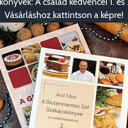
könyvek: A család kedvencei 1. és 2
Vásárláshoz kattintson a képre!