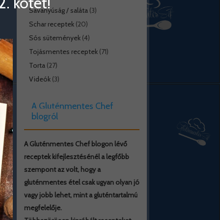
. kötet!
Savanyúság / saláta
(3)
Schar receptek
(20)
Sós sütemények
(4)
Tojásmentes receptek
(71)
Torta
(27)
Videók
(3)
A Gluténmentes Chef
blogról
A Gluténmentes Chef blogon lévő
receptek kifejlesztésénél a legfőbb
szempont az volt, hogy a
gluténmentes étel csak ugyan olyan jó
vagy jobb lehet, mint a gluténtartalmú
megfelelője.