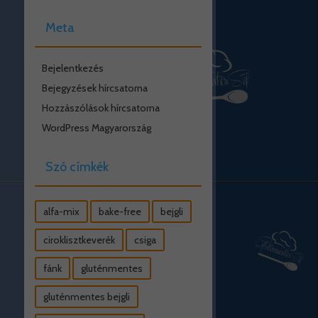
Meta
Bejelentkezés
Bejegyzések hírcsatorna
Hozzászólások hírcsatorna
WordPress Magyarország
Szó címkék
alfa-mix
bake-free
bejgli
ciroklisztkeverék
csiga
fánk
gluténmentes
gluténmentes bejgli