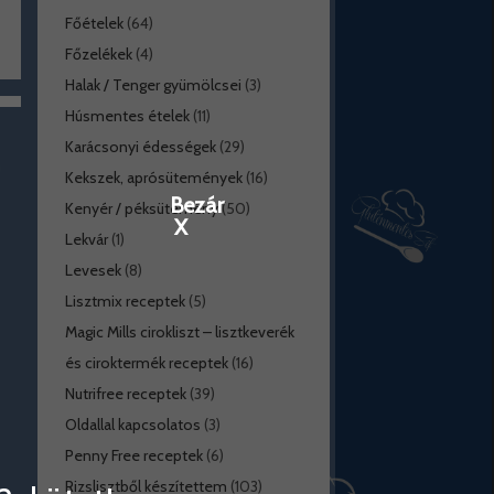
Főételek
(64)
Főzelékek
(4)
Halak / Tenger gyümölcsei
(3)
Húsmentes ételek
(11)
Karácsonyi édességek
(29)
Kekszek, aprósütemények
(16)
Bezár
Kenyér / péksütemény
(50)
X
Lekvár
(1)
Levesek
(8)
Lisztmix receptek
(5)
Magic Mills cirokliszt – lisztkeverék
és ciroktermék receptek
(16)
Nutrifree receptek
(39)
Oldallal kapcsolatos
(3)
Penny Free receptek
(6)
Rizslisztből készítettem
(103)