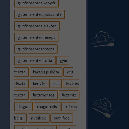
gluténmentes kenyér
gluténmentes palacsinta
gluténmentes piskóta
gluténmentes recept
gluténmentesrecept
gluténmentes torta
gyúrt
tészta
kakaós piskóta
kelt
tészta
kenyér
kifli
leveles
tészta
lisztmentes
lisztmix
lángos
magic mills
mákos
bejgli
nutrifree
nutri free