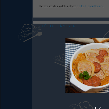
Hozzászólás küldéséhez
be kell jelentkezni
.
«
TÖLTÖTT KÁPOSZTA