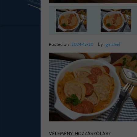
Posted on :
2024-12-20
by :
gmchef
VÉLEMÉNY, HOZZÁSZÓLÁS?